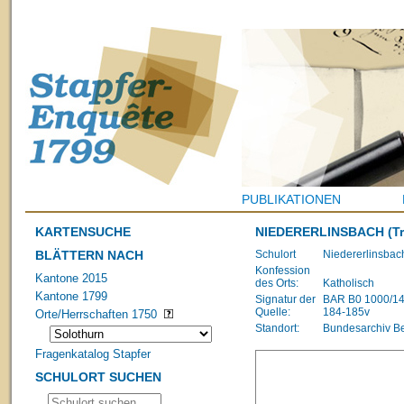
PUBLIKATIONEN
KARTENSUCHE
NIEDERERLINSBACH
(T
BLÄTTERN NACH
Schulort
Niedererlinsbac
Konfession
Kantone 2015
des Orts:
Katholisch
Kantone 1799
Signatur der
BAR B0 1000/1483
Quelle:
184-185v
Orte/Herrschaften 1750
Standort:
Bundesarchiv B
Fragenkatalog Stapfer
SCHULORT SUCHEN