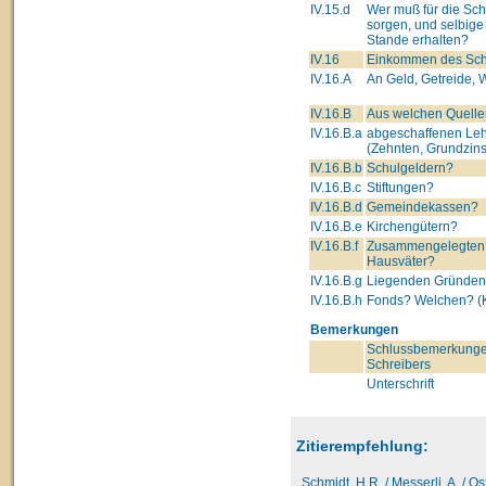
IV.15.d
Wer muß für die Sc
sorgen, und selbige
Stande erhalten?
IV.16
Einkommen des Schu
IV.16.A
An Geld, Getreide, W
IV.16.B
Aus welchen Quelle
IV.16.B.a
abgeschaffenen Leh
(Zehnten, Grundzins
IV.16.B.b
Schulgeldern?
IV.16.B.c
Stiftungen?
IV.16.B.d
Gemeindekassen?
IV.16.B.e
Kirchengütern?
IV.16.B.f
Zusammengelegten 
Hausväter?
IV.16.B.g
Liegenden Gründe
IV.16.B.h
Fonds? Welchen? (K
Bemerkungen
Schlussbemerkunge
Schreibers
Unterschrift
Zitierempfehlung:
Schmidt, H.R. / Messerli, A. / O