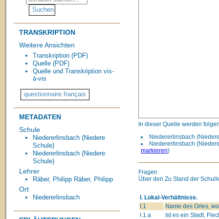
TRANSKRIPTION
Weitere Ansichten
Transkription (PDF)
Quelle (PDF)
Quelle und Transkription vis-
à-vis
METADATEN
In dieser Quelle werden folge
Schule
Niedererlinsbach (Niedere
Niedererlinsbach (Niedere
Niedererlinsbach (Niedere
Schule)
markieren
)
Niedererlinsbach (Niedere
Schule)
Lehrer
Fragen
Über den Zu Stand der Schull
Räber, Philipp
Räber, Philipp
Ort
Niedererlinsbach
I. Lokal-Verhältnisse.
I.1
Name des Ortes, wo 
I.1.a
Ist es ein Stadt, Flec