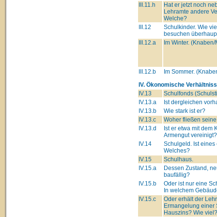
III.11.h
Hat er jetzt noch n
Lehramte andere Ve
Welche?
III.12
Schulkinder. Wie vie
besuchen überhaupt
III.12.a
Im Winter. (Knaben
III.12.b
Im Sommer. (Knabe
IV. Ökonomische Verhältniss
IV.13
Schulfonds (Schulsti
IV.13.a
Ist dergleichen vor
IV.13.b
Wie stark ist er?
IV.13.c
Woher fließen seine
IV.13.d
Ist er etwa mit dem 
Armengut vereinigt?
IV.14
Schulgeld. Ist eines
Welches?
IV.15
Schulhaus.
IV.15.a
Dessen Zustand, ne
baufällig?
IV.15.b
Oder ist nur eine S
In welchem Gebäu
IV.15.c
Oder erhält der Lehre
Ermangelung einer 
Hauszins? Wie viel