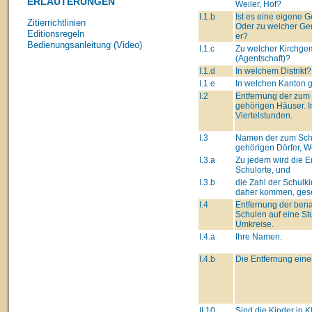
ERLÄUTERUNGEN
Weiler, Hof?
I.1.b
Ist es eine eigene
Zitierrichtlinien
Oder zu welcher Ge
Editionsregeln
er?
Bedienungsanleitung (Video)
I.1.c
Zu welcher Kirchge
(Agentschaft)?
I.1.d
In welchem Distrikt?
I.1.e
In welchen Kanton 
I.2
Entfernung der zum
gehörigen Häuser. I
Viertelstunden.
I.3
Namen der zum Sch
gehörigen Dörfer, We
I.3.a
Zu jedem wird die 
Schulorte, und
I.3.b
die Zahl der Schulki
daher kommen, gese
I.4
Entfernung der ben
Schulen auf eine St
Umkreise.
I.4.a
Ihre Namen.
I.4.b
Die Entfernung eine
II.10
Sind die Kinder in K