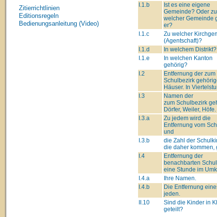
I.1.b
Ist es eine eigene
Zitierrichtlinien
Gemeinde? Oder zu
Editionsregeln
welcher Gemeinde 
Bedienungsanleitung (Video)
er?
I.1.c
Zu welcher Kirchge
(Agentschaft)?
I.1.d
In welchem Distrikt?
I.1.e
In welchen Kanton
gehörig?
I.2
Entfernung der zum
Schulbezirk gehöri
Häuser. In Viertelst
I.3
Namen der
zum Schulbezirk ge
Dörfer, Weiler, Höfe.
I.3.a
Zu jedem wird die
Entfernung vom Schu
und
I.3.b
die Zahl der Schulki
die daher kommen, g
I.4
Entfernung der
benachbarten Schul
eine Stunde im Umk
I.4.a
Ihre Namen.
I.4.b
Die Entfernung eine
jeden.
II.10
Sind die Kinder in 
geteilt?