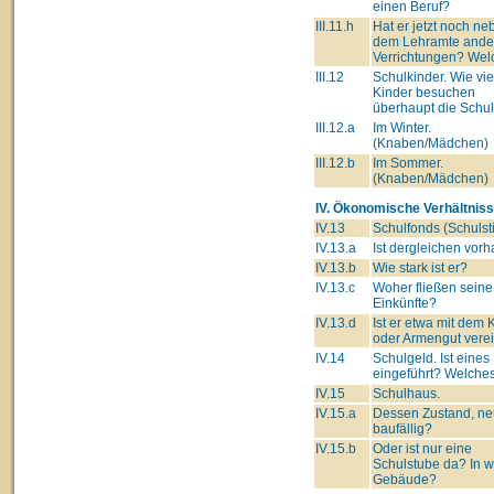
einen Beruf?
III.11.h
Hat er jetzt noch ne
dem Lehramte ande
Verrichtungen? Wel
III.12
Schulkinder. Wie vie
Kinder besuchen
überhaupt die Schu
III.12.a
Im Winter.
(Knaben/Mädchen)
III.12.b
Im Sommer.
(Knaben/Mädchen)
IV. Ökonomische Verhältniss
IV.13
Schulfonds (Schulsti
IV.13.a
Ist dergleichen vor
IV.13.b
Wie stark ist er?
IV.13.c
Woher fließen seine
Einkünfte?
IV.13.d
Ist er etwa mit dem 
oder Armengut verei
IV.14
Schulgeld. Ist eines
eingeführt? Welche
IV.15
Schulhaus.
IV.15.a
Dessen Zustand, ne
baufällig?
IV.15.b
Oder ist nur eine
Schulstube da? In 
Gebäude?