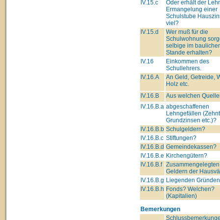
IV.15.c
Oder erhält der Lehre
Ermangelung einer
Schulstube Hauszin
viel?
IV.15.d
Wer muß für die
Schulwohnung sorg
selbige im bauliche
Stande erhalten?
IV.16
Einkommen des
Schullehrers.
IV.16.A
An Geld, Getreide, 
Holz etc.
IV.16.B
Aus welchen Quelle
IV.16.B.a
abgeschaffenen
Lehngefällen (Zehnt
Grundzinsen etc.)?
IV.16.B.b
Schulgeldern?
IV.16.B.c
Stiftungen?
IV.16.B.d
Gemeindekassen?
IV.16.B.e
Kirchengütern?
IV.16.B.f
Zusammengelegten
Geldern der Hausvä
IV.16.B.g
Liegenden Gründe
IV.16.B.h
Fonds? Welchen?
(Kapitalien)
Bemerkungen
Schlussbemerkunge