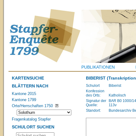
PUBLIKATIONEN
KARTENSUCHE
BIBERIST
(Transkription
BLÄTTERN NACH
Schulort
Biberist
Konfession
Kantone 2015
des Orts:
Katholisch
Kantone 1799
Signatur der
BAR B0 1000/1483
Quelle:
113v
Orte/Herrschaften 1750
Standort:
Bundesarchiv B
Fragenkatalog Stapfer
SCHULORT SUCHEN