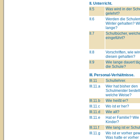
II. Unterricht.
II.5
Was wird in der Sch
gelehrt?
II.6
Werden die Schulen
Winter gehalten? W
lange?
II.7
Schulbücher, welch
eingeführt?
II.8
Vorschriften, wie wir
diesen gehalten?
II.9
Wie lange dauert täg
die Schule?
III. Personal-Verhältnisse.
III.11
Schullehrer.
III.11.a
Wer hat bisher den
Schulmeister bestell
welche Weise?
III.11.b
Wie heißt er?
III.11.c
Wo ist er her?
III.11.d
Wie alt?
III.11.e
Hat er Familie? Wie 
Kinder?
III.11.f
Wie lang ist er Schu
III.11.g
Wo ist er vorher g
Was hatte er vorher 