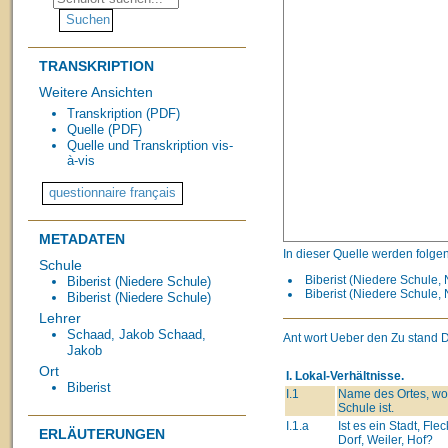
TRANSKRIPTION
Weitere Ansichten
Transkription (PDF)
Quelle (PDF)
Quelle und Transkription vis-
à-vis
METADATEN
In dieser Quelle werden folge
Schule
Biberist (Niedere Schule, 
Biberist (Niedere Schule)
Biberist (Niedere Schule,
Biberist (Niedere Schule)
Lehrer
Schaad, Jakob
Schaad,
Ant wort Ueber den Zu stand D
Jakob
Ort
I. Lokal-Verhältnisse.
Biberist
I.1
Name des Ortes, wo
Schule ist.
I.1.a
Ist es ein Stadt, Fle
ERLÄUTERUNGEN
Dorf, Weiler, Hof?