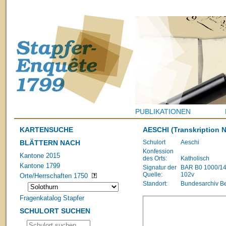
PUBLIKATIONEN
KARTENSUCHE
AESCHI
(Transkription N
BLÄTTERN NACH
Schulort
Aeschi
Konfession
Kantone 2015
des Orts:
Katholisch
Kantone 1799
Signatur der
BAR B0 1000/1483
Quelle:
102v
Orte/Herrschaften 1750
Standort:
Bundesarchiv B
Fragenkatalog Stapfer
SCHULORT SUCHEN