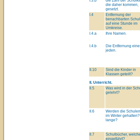
I.3.b
die Zahl der Schulki
die daher kommen,
gesetzt.
I.4
Entfernung der
benachbarten Schu
auf eine Stunde im
Umkreise.
I.4.a
Ihre Namen.
I.4.b
Die Entfernung eine
jeden.
II.10
Sind die Kinder in
Klassen geteilt?
II. Unterricht.
II.5
Was wird in der Sch
gelehrt?
II.6
Werden die Schulen
im Winter gehalten?
lange?
II.7
Schulbücher, welch
eingeführt?