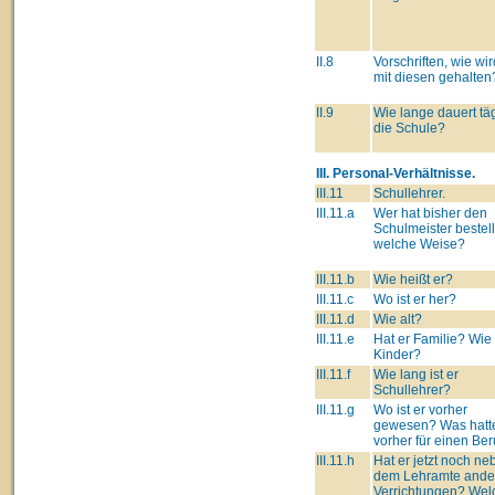
II.8
Vorschriften, wie wi
mit diesen gehalten
II.9
Wie lange dauert täg
die Schule?
III. Personal-Verhältnisse.
III.11
Schullehrer.
III.11.a
Wer hat bisher den
Schulmeister bestell
welche Weise?
III.11.b
Wie heißt er?
III.11.c
Wo ist er her?
III.11.d
Wie alt?
III.11.e
Hat er Familie? Wie 
Kinder?
III.11.f
Wie lang ist er
Schullehrer?
III.11.g
Wo ist er vorher
gewesen? Was hatte
vorher für einen Ber
III.11.h
Hat er jetzt noch ne
dem Lehramte ande
Verrichtungen? Wel