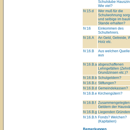
Schulstube Hauszin
Wie viel?
IV.15.d
Wer muß für die
Schulwohnung sorg
und selbige im baul
Stande erhalten?
IV.16
Einkommen des
Schullehrers.
IV.16.A
An Geld, Getreide, 
Holz etc.
IV.16.B
Aus welchen Quell
aus
IV.16.B.a
abgeschaffenen
Lehngefällen (Zehnt
Grundzinsen etc.)?
IV.16.B.b
Schulgeldern?
IV.16.B.c
Stiftungen?
IV.16.B.d
Gemeindekassen?
IV.16.B.e
Kirchengütern?
IV.16.B.f
Zusammengelegten
Geldern der Hausvä
IV.16.B.g
Liegenden Gründe
IV.16.B.h
Fonds? Welchen?
(Kapitalien)
Bemerkungen