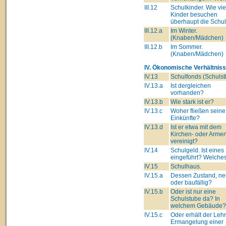
III.12
Schulkinder. Wie vie
Kinder besuchen
überhaupt die Schu
III.12.a
Im Winter.
(Knaben/Mädchen)
III.12.b
Im Sommer.
(Knaben/Mädchen)
IV. Ökonomische Verhältniss
IV.13
Schulfonds (Schulsti
IV.13.a
Ist dergleichen
vorhanden?
IV.13.b
Wie stark ist er?
IV.13.c
Woher fließen seine
Einkünfte?
IV.13.d
Ist er etwa mit dem
Kirchen- oder Arme
vereinigt?
IV.14
Schulgeld. Ist eines
eingeführt? Welche
IV.15
Schulhaus.
IV.15.a
Dessen Zustand, ne
oder baufällig?
IV.15.b
Oder ist nur eine
Schulstube da? In
welchem Gebäude?
IV.15.c
Oder erhält der Lehre
Ermangelung einer