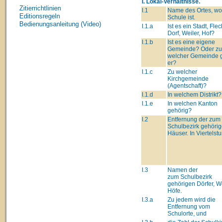
I. Lokal-Verhältnisse.
Zitierrichtlinien
I.1
Name des Ortes, wo
Editionsregeln
Schule ist.
Bedienungsanleitung (Video)
I.1.a
Ist es ein Stadt, Fle
Dorf, Weiler, Hof?
I.1.b
Ist es eine eigene
Gemeinde? Oder zu
welcher Gemeinde 
er?
I.1.c
Zu welcher
Kirchgemeinde
(Agentschaft)?
I.1.d
In welchem Distrikt?
I.1.e
In welchen Kanton
gehörig?
I.2
Entfernung der zum
Schulbezirk gehöri
Häuser. In Viertelst
I.3
Namen der
zum Schulbezirk
gehörigen Dörfer, We
Höfe.
I.3.a
Zu jedem wird die
Entfernung vom
Schulorte, und