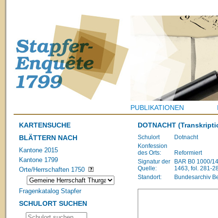
PUBLIKATIONEN
KARTENSUCHE
DOTNACHT
(Transkripti
BLÄTTERN NACH
Schulort
Dotnacht
Konfession
Kantone 2015
des Orts:
Reformiert
Kantone 1799
Signatur der
BAR B0 1000/148
Quelle:
1463, fol. 281-2
Orte/Herrschaften 1750
Standort:
Bundesarchiv B
Fragenkatalog Stapfer
SCHULORT SUCHEN