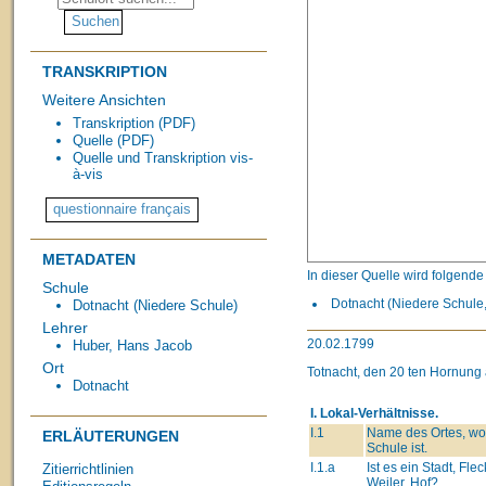
TRANSKRIPTION
Weitere Ansichten
Transkription (PDF)
Quelle (PDF)
Quelle und Transkription vis-
à-vis
METADATEN
In dieser Quelle wird folgend
Schule
Dotnacht (Niedere Schule, 
Dotnacht (Niedere Schule)
Lehrer
20.02.1799
Huber, Hans Jacob
Ort
Totnacht, den 20 ten Hornung
Dotnacht
I. Lokal-Verhältnisse.
I.1
Name des Ortes, wo
ERLÄUTERUNGEN
Schule ist.
I.1.a
Ist es ein Stadt, Flec
Zitierrichtlinien
Weiler, Hof?