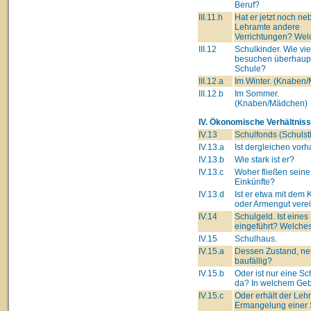
Beruf?
III.11.h
Hat er jetzt noch n
Lehramte andere
Verrichtungen? Wel
III.12
Schulkinder. Wie vie
besuchen überhaupt
Schule?
III.12.a
Im Winter. (Knaben
III.12.b
Im Sommer.
(Knaben/Mädchen)
IV. Ökonomische Verhältniss
IV.13
Schulfonds (Schulsti
IV.13.a
Ist dergleichen vor
IV.13.b
Wie stark ist er?
IV.13.c
Woher fließen seine
Einkünfte?
IV.13.d
Ist er etwa mit dem 
oder Armengut verei
IV.14
Schulgeld. Ist eines
eingeführt? Welche
IV.15
Schulhaus.
IV.15.a
Dessen Zustand, ne
baufällig?
IV.15.b
Oder ist nur eine Sc
da? In welchem Ge
IV.15.c
Oder erhält der Lehre
Ermangelung einer 