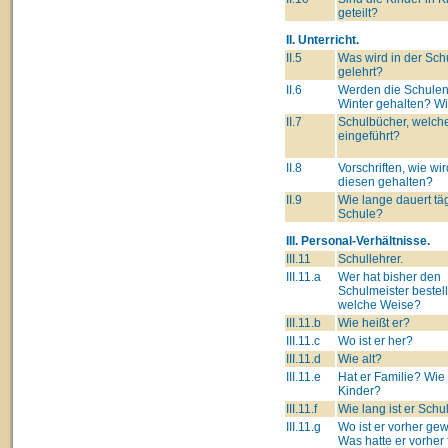
geteilt?
II. Unterricht.
II.5
Was wird in der Sch
gelehrt?
II.6
Werden die Schulen
Winter gehalten? W
II.7
Schulbücher, welch
eingeführt?
II.8
Vorschriften, wie wir
diesen gehalten?
II.9
Wie lange dauert täg
Schule?
III. Personal-Verhältnisse.
III.11
Schullehrer.
III.11.a
Wer hat bisher den
Schulmeister bestell
welche Weise?
III.11.b
Wie heißt er?
III.11.c
Wo ist er her?
III.11.d
Wie alt?
III.11.e
Hat er Familie? Wie 
Kinder?
III.11.f
Wie lang ist er Schu
III.11.g
Wo ist er vorher g
Was hatte er vorher 