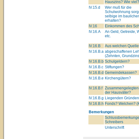
Hauszins? Wie viel
IV.15.d
Wer muß für die
Schulwohnung sorg
selbige im bauliche
erhalten?
IV.16
Einkommen des Schu
IV.16.A
An Geld, Getreide, 
etc.
IV.16.B
Aus welchen Quelle
IV.16.B.a
abgeschaffenen Leh
(Zehnten, Grundzins
IV.16.B.b
Schulgeldern?
IV.16.B.c
Stiftungen?
IV.16.B.d
Gemeindekassen?
IV.16.B.e
Kirchengütern?
IV.16.B.f
Zusammengelegten
der Hausväter?
IV.16.B.g
Liegenden Gründe
IV.16.B.h
Fonds? Welchen? (K
Bemerkungen
Schlussbemerkunge
Schreibers
Unterschrift