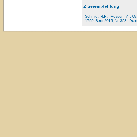
Zitierempfehlung:
Schmidt, H.R. / Messerli, A. / O
1799, Bern 2015, Nr. 353 : Dotna