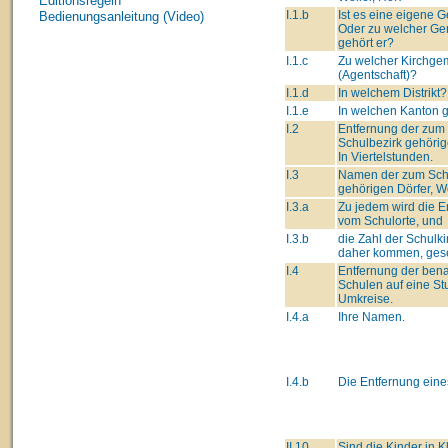
Editionsregeln
I.1.b
Ist es eine eigene
Bedienungsanleitung (Video)
Oder zu welcher G
gehört er?
I.1.c
Zu welcher Kirchge
(Agentschaft)?
I.1.d
In welchem Distrikt?
I.1.e
In welchen Kanton 
I.2
Entfernung der zum
Schulbezirk gehöri
In Viertelstunden.
I.3
Namen der zum Sch
gehörigen Dörfer, We
I.3.a
Zu jedem wird die E
vom Schulorte, und
I.3.b
die Zahl der Schulki
daher kommen, gese
I.4
Entfernung der ben
Schulen auf eine St
Umkreise.
I.4.a
Ihre Namen.
I.4.b
Die Entfernung eine
II.10
Sind die Kinder in 