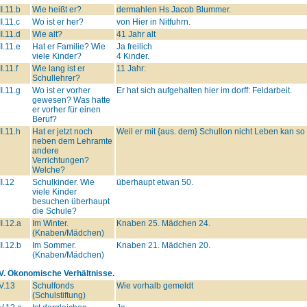
II.11.b
Wie heißt er?
dermahlen Hs Jacob Blummer.
II.11.c
Wo ist er her?
von Hier in Nitfuhrn.
II.11.d
Wie alt?
41 Jahr alt
II.11.e
Hat er Familie? Wie
Ja freilich
viele Kinder?
4 Kinder.
II.11.f
Wie lang ist er
11 Jahr:
Schullehrer?
II.11.g
Wo ist er vorher
Er hat sich aufgehalten hier im dorff: Feldarbeit.
gewesen? Was hatte
er vorher für einen
Beruf?
II.11.h
Hat er jetzt noch
Weil er mit {aus. dem} Schullon nicht Leben kan so
neben dem Lehramte
andere
Verrichtungen?
Welche?
II.12
Schulkinder. Wie
überhaupt etwan 50.
viele Kinder
besuchen überhaupt
die Schule?
II.12.a
Im Winter.
Knaben 25. Mädchen 24.
(Knaben/Mädchen)
II.12.b
Im Sommer.
Knaben 21. Mädchen 20.
(Knaben/Mädchen)
IV. Ökonomische Verhältnisse.
V.13
Schulfonds
Wie vorhalb gemeldt
(Schulstiftung)