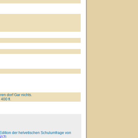
en dorf Gar nichts.
00 fl.
e. Edition der helvetischen Schulumfrage von
/417
].