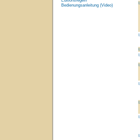
Editionsregeln
I
Bedienungsanleitung (Video)
I
I
I
I
I
I
I
I