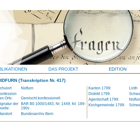
BLIKATIONEN
DAS PROJEKT
EDITION
NIDFURN
(Transkription Nr. 417)
chulort
Nidfurn
Kanton 1799:
Linth
onfession
Distrikt 1799:
Schw
es Orts:
Gemischt konfessionell
Agentschaft 1799:
Nidfur
ignatur der
BAR B0 1000/1483, Nr. 1449, fol. 189-
Kirchgemeinde 1799:
Schw
uelle:
190v
tandort:
Bundesarchiv Bern