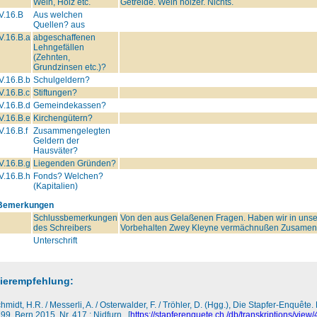
Wein, Holz etc.
Getreide. Wein holzer. Nichts.
V.16.B
Aus welchen
Quellen? aus
V.16.B.a
abgeschaffenen
Lehngefällen
(Zehnten,
Grundzinsen etc.)?
V.16.B.b
Schulgeldern?
V.16.B.c
Stiftungen?
V.16.B.d
Gemeindekassen?
V.16.B.e
Kirchengütern?
V.16.B.f
Zusammengelegten
Geldern der
Hausväter?
V.16.B.g
Liegenden Gründen?
V.16.B.h
Fonds? Welchen?
(Kapitalien)
Bemerkungen
Schlussbemerkungen
Von den aus Gelaßenen Fragen. Haben wir in unser
des Schreibers
Vorbehalten Zwey Kleyne vermächnußen Zusamen 4
Unterschrift
tierempfehlung:
hmidt, H.R. / Messerli, A. / Osterwalder, F. / Tröhler, D. (Hgg.), Die Stapfer-Enquêt
99, Bern 2015, Nr. 417 : Nidfurn , [
https://stapferenquete.ch /db/transkriptions/view