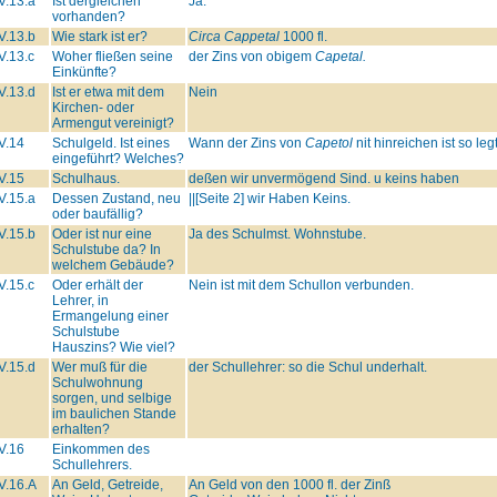
V.13.a
Ist dergleichen
Ja.
vorhanden?
V.13.b
Wie stark ist er?
Circa Cappetal
1000 fl.
V.13.c
Woher fließen seine
der Zins von obigem
Capetal.
Einkünfte?
V.13.d
Ist er etwa mit dem
Nein
Kirchen- oder
Armengut vereinigt?
V.14
Schulgeld. Ist eines
Wann der Zins von
Capetol
nit hinreichen ist so le
eingeführt? Welches?
V.15
Schulhaus.
deßen wir unvermögend Sind. u keins haben
V.15.a
Dessen Zustand, neu
||[Seite 2] wir Haben Keins.
oder baufällig?
V.15.b
Oder ist nur eine
Ja des Schulmst. Wohnstube.
Schulstube da? In
welchem Gebäude?
V.15.c
Oder erhält der
Nein ist mit dem Schullon verbunden.
Lehrer, in
Ermangelung einer
Schulstube
Hauszins? Wie viel?
V.15.d
Wer muß für die
der Schullehrer: so die Schul underhalt.
Schulwohnung
sorgen, und selbige
im baulichen Stande
erhalten?
V.16
Einkommen des
Schullehrers.
V.16.A
An Geld, Getreide,
An Geld von den 1000 fl. der Zinß