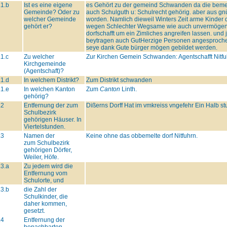
.1.b
Ist es eine eigene
es Gehört zu der gemeind Schwanden da die bemelt
Gemeinde? Oder zu
auch Schulguth u: Schulrecht gehörig. aber aus g
welcher Gemeinde
worden. Namlich dieweil Winters Zeit arme Kinder
gehört er?
wegen Schlechter Wegsame wie auch unvermögen
dorfschafft um ein Zimliches angreifen lassen. un
beytragen auch GutHerzige Personen angesprochen.
seye dank Gute bürger mögen gebildet werden.
.1.c
Zu welcher
Zur Kirchen Gemein Schwanden: Agentschafft Nitfu
Kirchgemeinde
(Agentschaft)?
.1.d
In welchem Distrikt?
Zum Distrikt schwanden
.1.e
In welchen Kanton
Zum
Canton
Linth.
gehörig?
.2
Entfernung der zum
Dißerns Dorff Hat im vmkreiss vngefehr Ein Halb st
Schulbezirk
gehörigen Häuser. In
Viertelstunden.
.3
Namen der
Keine ohne das obbemelte dorf Nitfuhrn.
zum Schulbezirk
gehörigen Dörfer,
Weiler, Höfe.
.3.a
Zu jedem wird die
Entfernung vom
Schulorte, und
.3.b
die Zahl der
Schulkinder, die
daher kommen,
gesetzt.
.4
Entfernung der
benachbarten