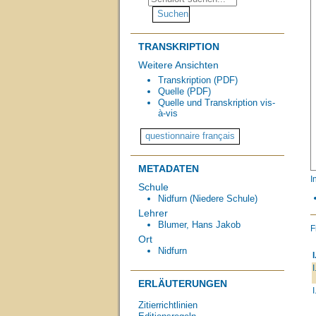
TRANSKRIPTION
Weitere Ansichten
Transkription (PDF)
Quelle (PDF)
Quelle und Transkription vis-
à-vis
METADATEN
I
Schule
Nidfurn (Niedere Schule)
Lehrer
Blumer, Hans Jakob
F
Ort
Nidfurn
I
I
ERLÄUTERUNGEN
I
Zitierrichtlinien