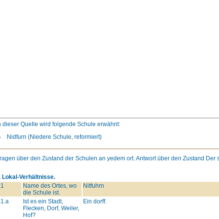
n dieser Quelle wird folgende Schule erwähnt:
Nidfurn (Niedere Schule, reformiert)
ragen über den Zustand der Schulen an yedem ort. Antwort über den Zustand Der sc
. Lokal-Verhältnisse.
.1
Name des Ortes, wo
Nitfuhrn
die Schule ist.
.1.a
Ist es ein Stadt,
Ein dorff.
Flecken, Dorf, Weiler,
Hof?