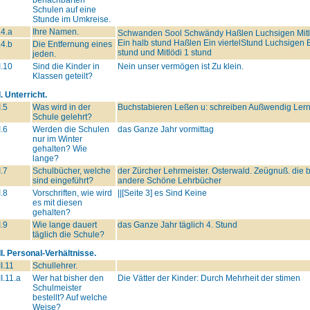
Schulen auf eine
Stunde im Umkreise.
.4.a
Ihre Namen.
Schwanden Sool Schwändy Haßlen Luchsigen Mitlö
Ein halb stund Haßlen Ein viertelStund Luchsigen 
.4.b
Die Entfernung eines
stund und Mitlödi 1 stund
jeden.
I.10
Sind die Kinder in
Nein unser vermögen ist Zu klein.
Klassen geteilt?
I. Unterricht.
I.5
Was wird in der
Buchstabieren Leßen u: schreiben Außwendig Lern
Schule gelehrt?
I.6
Werden die Schulen
das Ganze Jahr vormittag
nur im Winter
gehalten? Wie
lange?
I.7
Schulbücher, welche
der Zürcher Lehrmeister. Osterwald. Zeügnuß. die 
sind eingeführt?
andere Schöne Lehrbücher
I.8
Vorschriften, wie wird
||[Seite 3] es Sind Keine
es mit diesen
gehalten?
I.9
Wie lange dauert
das Ganze Jahr täglich 4. Stund
täglich die Schule?
II. Personal-Verhältnisse.
II.11
Schullehrer.
II.11.a
Wer hat bisher den
Die Vätter der Kinder: Durch Mehrheit der stimen
Schulmeister
bestellt? Auf welche
Weise?