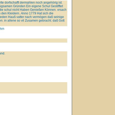
e dorfschafft dermahlen noch angehörig ist.
nügsamen Gründen Ein eigene Schul Gestifftet
 die schul nicht Haben Genießen Können. vrsach
 den Kleidern.
Anno
1779 Hat sich die
d jeden Hauß vatter nach vermögen daß seinige
 in allene so vil Zusamen gebracht. daß Gott
hrn
und.