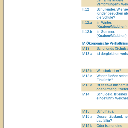
Lehramte andere
Verrichtungen? Wel
III.12
Schulkinder. Wie vie
Kinder besuchen üb
die Schule?
III.12.a
Im Winter.
(Knaben/Mädchen)
III.12.b
Im Sommer.
(Knaben/Mädchen)
IV. Ökonomische Verhältniss
IV.13
Schulfonds (Schulsti
IV.13.a
Ist dergleichen vor
IV.13.b
Wie stark ist er?
IV.13.c
Woher fließen seine
Einkünfte?
IV.13.d
Ist er etwa mit dem 
oder Armengut verei
IV.14
Schulgeld. Ist eines
eingeführt? Welche
IV.15
Schulhaus.
IV.15.a
Dessen Zustand, ne
baufällig?
IV.15.b
Oder ist nur eine