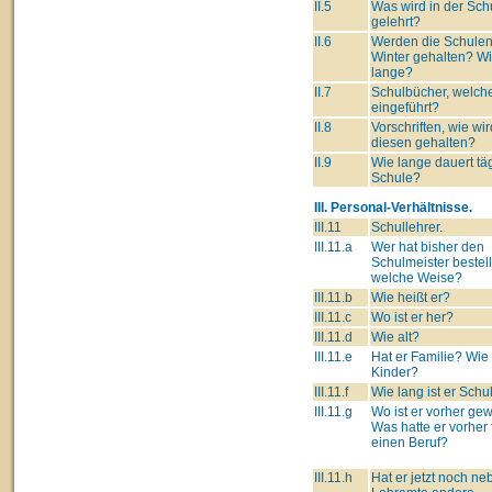
II.5
Was wird in der Sch
gelehrt?
II.6
Werden die Schulen
Winter gehalten? W
lange?
II.7
Schulbücher, welch
eingeführt?
II.8
Vorschriften, wie wir
diesen gehalten?
II.9
Wie lange dauert täg
Schule?
III. Personal-Verhältnisse.
III.11
Schullehrer.
III.11.a
Wer hat bisher den
Schulmeister bestell
welche Weise?
III.11.b
Wie heißt er?
III.11.c
Wo ist er her?
III.11.d
Wie alt?
III.11.e
Hat er Familie? Wie 
Kinder?
III.11.f
Wie lang ist er Schu
III.11.g
Wo ist er vorher g
Was hatte er vorher 
einen Beruf?
III.11.h
Hat er jetzt noch n