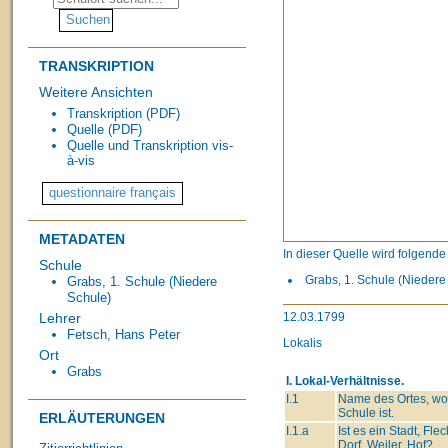
TRANSKRIPTION
Weitere Ansichten
Transkription (PDF)
Quelle (PDF)
Quelle und Transkription vis-
à-vis
METADATEN
In dieser Quelle wird folgend
Schule
Grabs, 1. Schule (Niedere 
Grabs, 1. Schule (Niedere
Schule)
12.03.1799
Lehrer
Fetsch, Hans Peter
Lokalis
Ort
Grabs
I. Lokal-Verhältnisse.
I.1
Name des Ortes, wo
Schule ist.
ERLÄUTERUNGEN
I.1.a
Ist es ein Stadt, Fle
Dorf, Weiler, Hof?