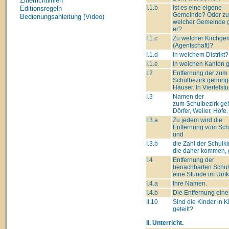
Zitierrichtlinien
I.1.b
Ist es eine eigene
Editionsregeln
Gemeinde? Oder zu
Bedienungsanleitung (Video)
welcher Gemeinde 
er?
I.1.c
Zu welcher Kirchge
(Agentschaft)?
I.1.d
In welchem Distrikt?
I.1.e
In welchen Kanton 
I.2
Entfernung der zum
Schulbezirk gehöri
Häuser. In Viertelst
I.3
Namen der
zum Schulbezirk ge
Dörfer, Weiler, Höfe.
I.3.a
Zu jedem wird die
Entfernung vom Schu
und
I.3.b
die Zahl der Schulki
die daher kommen, g
I.4
Entfernung der
benachbarten Schul
eine Stunde im Umk
I.4.a
Ihre Namen.
I.4.b
Die Entfernung eine
II.10
Sind die Kinder in 
geteilt?
II. Unterricht.