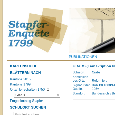
PUBLIKATIONEN
KARTENSUCHE
GRABS
(Transkription N
BLÄTTERN NACH
Schulort
Grabs
Konfession
Kantone 2015
des Orts:
Reformiert
Kantone 1799
Signatur der
BAR B0 1000/1483
Quelle:
105v
Orte/Herrschaften 1750
Standort:
Bundesarchiv B
Fragenkatalog Stapfer
SCHULORT SUCHEN