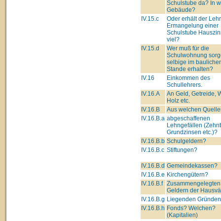
Schulstube da? In 
Gebäude?
IV.15.c
Oder erhält der Lehre
Ermangelung einer
Schulstube Hauszin
viel?
IV.15.d
Wer muß für die
Schulwohnung sorg
selbige im bauliche
Stande erhalten?
IV.16
Einkommen des
Schullehrers.
IV.16.A
An Geld, Getreide, 
Holz etc.
IV.16.B
Aus welchen Quelle
IV.16.B.a
abgeschaffenen
Lehngefällen (Zehnt
Grundzinsen etc.)?
IV.16.B.b
Schulgeldern?
IV.16.B.c
Stiftungen?
IV.16.B.d
Gemeindekassen?
IV.16.B.e
Kirchengütern?
IV.16.B.f
Zusammengelegten
Geldern der Hausvä
IV.16.B.g
Liegenden Gründe
IV.16.B.h
Fonds? Welchen?
(Kapitalien)