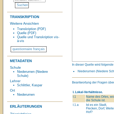
TRANSKRIPTION
Weitere Ansichten
Transkription (PDF)
Quelle (PDF)
Quelle und Transkription vis-
à-vis
METADATEN
In dieser Quelle wird folgend
Schule
Niederurnen (Niedere Schu
Niederurnen (Niedere
Schule)
Lehrer
Beantwortung der Fragen über
Schlittler, Kaspar
Ort
I. Lokal-Verhältnisse.
Niederurnen
I.1
Name des Ortes, wo
die Schule ist.
I.1.a
Ist es ein Stadt,
ERLÄUTERUNGEN
Flecken, Dorf, Weiler
Hof?