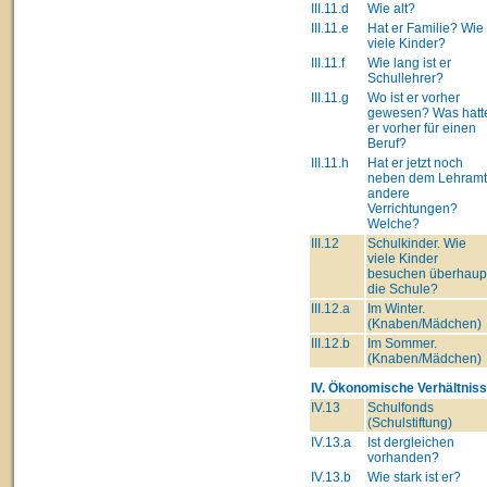
III.11.d
Wie alt?
III.11.e
Hat er Familie? Wie
viele Kinder?
III.11.f
Wie lang ist er
Schullehrer?
III.11.g
Wo ist er vorher
gewesen? Was hatt
er vorher für einen
Beruf?
III.11.h
Hat er jetzt noch
neben dem Lehram
andere
Verrichtungen?
Welche?
III.12
Schulkinder. Wie
viele Kinder
besuchen überhaup
die Schule?
III.12.a
Im Winter.
(Knaben/Mädchen)
III.12.b
Im Sommer.
(Knaben/Mädchen)
IV. Ökonomische Verhältniss
IV.13
Schulfonds
(Schulstiftung)
IV.13.a
Ist dergleichen
vorhanden?
IV.13.b
Wie stark ist er?