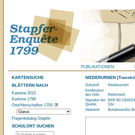
PUBLIKATIONEN
KARTENSUCHE
NIEDERURNEN
(Transkri
BLÄTTERN NACH
Schulort
Niederurnen
Konfession
Kantone 2015
des Orts:
Reformiert
Kantone 1799
Signatur der
BAR B0 1000/1483
Quelle:
16v
Orte/Herrschaften 1750
Standort:
Bundesarchiv B
Fragenkatalog Stapfer
SCHULORT SUCHEN