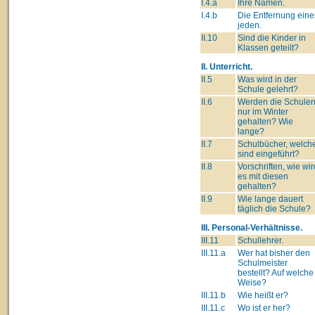
I.4.a
Ihre Namen.
I.4.b
Die Entfernung eine
jeden.
II.10
Sind die Kinder in
Klassen geteilt?
II. Unterricht.
II.5
Was wird in der
Schule gelehrt?
II.6
Werden die Schule
nur im Winter
gehalten? Wie
lange?
II.7
Schulbücher, welch
sind eingeführt?
II.8
Vorschriften, wie wir
es mit diesen
gehalten?
II.9
Wie lange dauert
täglich die Schule?
III. Personal-Verhältnisse.
III.11
Schullehrer.
III.11.a
Wer hat bisher den
Schulmeister
bestellt? Auf welche
Weise?
III.11.b
Wie heißt er?
III.11.c
Wo ist er her?