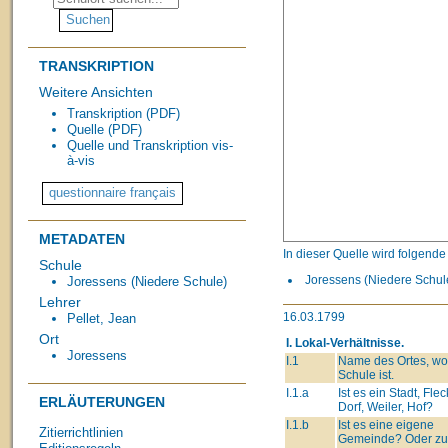
TRANSKRIPTION
Weitere Ansichten
Transkription (PDF)
Quelle (PDF)
Quelle und Transkription vis-
à-vis
METADATEN
In dieser Quelle wird folgend
Schule
Joressens (Niedere Schule
Joressens (Niedere Schule)
Lehrer
16.03.1799
Pellet, Jean
Ort
I. Lokal-Verhältnisse.
Joressens
I.1
Name des Ortes, wo
Schule ist.
I.1.a
Ist es ein Stadt, Fle
ERLÄUTERUNGEN
Dorf, Weiler, Hof?
I.1.b
Ist es eine eigene
Zitierrichtlinien
Gemeinde? Oder zu