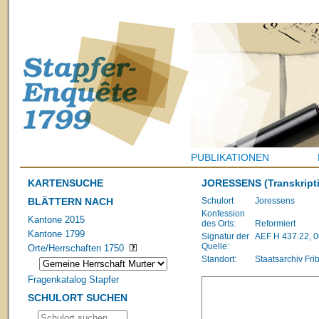
PUBLIKATIONEN
KARTENSUCHE
JORESSENS
(Transkript
BLÄTTERN NACH
Schulort
Joressens
Konfession
Kantone 2015
des Orts:
Reformiert
Kantone 1799
Signatur der
AEF H 437.22, 
Quelle:
Orte/Herrschaften 1750
Standort:
Staatsarchiv Fri
Fragenkatalog Stapfer
SCHULORT SUCHEN