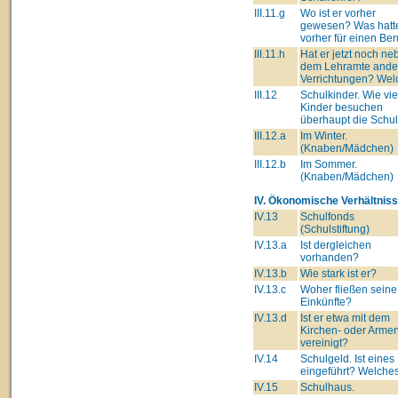
III.11.g
Wo ist er vorher
gewesen? Was hatte
vorher für einen Ber
III.11.h
Hat er jetzt noch ne
dem Lehramte ande
Verrichtungen? Wel
III.12
Schulkinder. Wie vie
Kinder besuchen
überhaupt die Schu
III.12.a
Im Winter.
(Knaben/Mädchen)
III.12.b
Im Sommer.
(Knaben/Mädchen)
IV. Ökonomische Verhältniss
IV.13
Schulfonds
(Schulstiftung)
IV.13.a
Ist dergleichen
vorhanden?
IV.13.b
Wie stark ist er?
IV.13.c
Woher fließen seine
Einkünfte?
IV.13.d
Ist er etwa mit dem
Kirchen- oder Arme
vereinigt?
IV.14
Schulgeld. Ist eines
eingeführt? Welche
IV.15
Schulhaus.