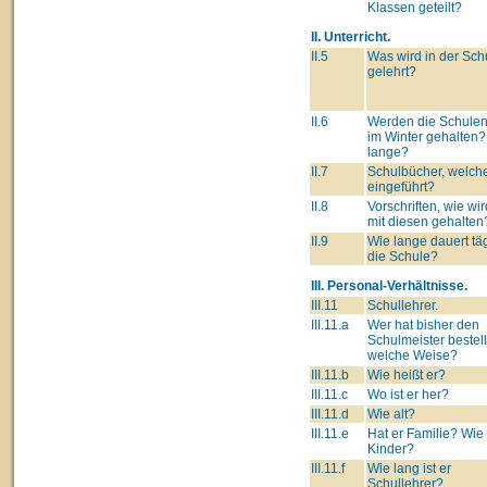
Klassen geteilt?
II. Unterricht.
II.5
Was wird in der Sch
gelehrt?
II.6
Werden die Schulen
im Winter gehalten?
lange?
II.7
Schulbücher, welch
eingeführt?
II.8
Vorschriften, wie wi
mit diesen gehalten
II.9
Wie lange dauert täg
die Schule?
III. Personal-Verhältnisse.
III.11
Schullehrer.
III.11.a
Wer hat bisher den
Schulmeister bestell
welche Weise?
III.11.b
Wie heißt er?
III.11.c
Wo ist er her?
III.11.d
Wie alt?
III.11.e
Hat er Familie? Wie 
Kinder?
III.11.f
Wie lang ist er
Schullehrer?