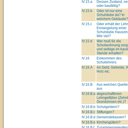
IV.15.a
Dessen Zustand, ne
oder baufällig?
IV.15.b
Oder ist nur eine
Schulstube da? In
welchem Gebäude?
IV.15.c
Oder erhält der Lehre
Ermangelung einer
Schulstube Hauszin
Wie viel?
IV.15.d
Wer muß für die
Schulwohnung sorg
und selbige im baul
Stande erhalten?
IV.16
Einkommen des
Schullehrers.
IV.16.A
An Geld, Getreide, 
Holz etc.
IV.16.B
Aus welchen Quell
aus
IV.16.B.a
abgeschaffenen
Lehngefällen (Zehnt
Grundzinsen etc.)?
IV.16.B.b
Schulgeldern?
IV.16.B.c
Stiftungen?
IV.16.B.d
Gemeindekassen?
IV.16.B.e
Kirchengütern?
IV.16.B.f
Zusammengelegten