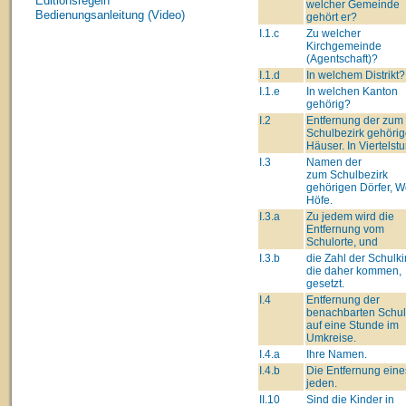
Editionsregeln
welcher Gemeinde
Bedienungsanleitung (Video)
gehört er?
I.1.c
Zu welcher
Kirchgemeinde
(Agentschaft)?
I.1.d
In welchem Distrikt?
I.1.e
In welchen Kanton
gehörig?
I.2
Entfernung der zum
Schulbezirk gehöri
Häuser. In Viertelst
I.3
Namen der
zum Schulbezirk
gehörigen Dörfer, We
Höfe.
I.3.a
Zu jedem wird die
Entfernung vom
Schulorte, und
I.3.b
die Zahl der Schulki
die daher kommen,
gesetzt.
I.4
Entfernung der
benachbarten Schu
auf eine Stunde im
Umkreise.
I.4.a
Ihre Namen.
I.4.b
Die Entfernung eine
jeden.
II.10
Sind die Kinder in