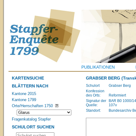
PUBLIKATIONEN
KARTENSUCHE
GRABSER BERG
(Transk
BLÄTTERN NACH
Schulort
Grabser Berg
Konfession
Kantone 2015
des Orts:
Reformiert
Kantone 1799
Signatur der
BAR B0 1000/1483
Quelle:
107v
Orte/Herrschaften 1750
Standort:
Bundesarchiv B
Fragenkatalog Stapfer
SCHULORT SUCHEN