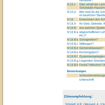
Gebäude?
IV.15.c
Oder erhält der Leh
Schulstube Hauszin
IV.15.d
Wer muß für die Sc
im baulichen Stande
IV.16
Einkommen des Schu
IV.16.A
An Geld, Getreide, W
IV.16.B
Aus welchen Quelle
IV.16.B.a
abgeschaffenen Leh
etc.)?
IV.16.B.b
Schulgeldern?
IV.16.B.c
Stiftungen?
IV.16.B.d
Gemeindekassen?
IV.16.B.e
Kirchengütern?
IV.16.B.f
Zusammengelegten 
IV.16.B.g
Liegenden Gründe
IV.16.B.h
Fonds? Welchen? (K
Bemerkungen
Schlussbemerkunge
Unterschrift
Zitierempfehlung:
Schmidt, H.R. / Messerli, A. / O