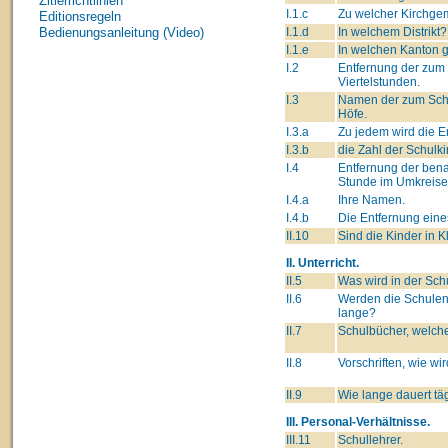
Zitierrichtlinien
I.1.c
Zu welcher Kirchge
Editionsregeln
I.1.d
In welchem Distrikt?
Bedienungsanleitung (Video)
I.1.e
In welchen Kanton 
I.2
Entfernung der zum 
Viertelstunden.
I.3
Namen der zum Schul
Höfe.
I.3.a
Zu jedem wird die E
I.3.b
die Zahl der Schulk
I.4
Entfernung der ben
Stunde im Umkreise
I.4.a
Ihre Namen.
I.4.b
Die Entfernung eine
II.10
Sind die Kinder in K
II. Unterricht.
II.5
Was wird in der Sch
II.6
Werden die Schulen
lange?
II.7
Schulbücher, welche
II.8
Vorschriften, wie wi
II.9
Wie lange dauert tä
III. Personal-Verhältnisse.
III.11
Schullehrer.