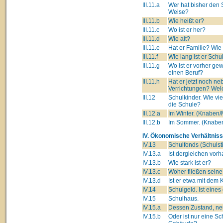
III.11.a
Wer hat bisher den 
Weise?
III.11.b
Wie heißt er?
III.11.c
Wo ist er her?
III.11.d
Wie alt?
III.11.e
Hat er Familie? Wie
III.11.f
Wie lang ist er Schu
III.11.g
Wo ist er vorher ge
einen Beruf?
III.11.h
Hat er jetzt noch 
Verrichtungen? Wel
III.12
Schulkinder. Wie vi
die Schule?
III.12.a
Im Winter. (Knaben
III.12.b
Im Sommer. (Knabe
IV. Ökonomische Verhältniss
IV.13
Schulfonds (Schulsti
IV.13.a
Ist dergleichen vor
IV.13.b
Wie stark ist er?
IV.13.c
Woher fließen seine
IV.13.d
Ist er etwa mit dem 
IV.14
Schulgeld. Ist eine
IV.15
Schulhaus.
IV.15.a
Dessen Zustand, neu
IV.15.b
Oder ist nur eine S