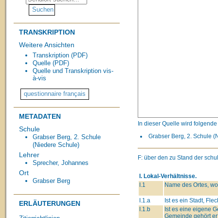
TRANSKRIPTION
Weitere Ansichten
Transkription (PDF)
Quelle (PDF)
Quelle und Transkription vis-
à-vis
METADATEN
In dieser Quelle wird folgend
Schule
Grabser Berg, 2. Schule (N
Grabser Berg, 2. Schule
(Niedere Schule)
Lehrer
F: über den zu Stand der schu
Sprecher, Johannes
Ort
I. Lokal-Verhältnisse.
Grabser Berg
I.1
Name des Ortes, wo 
I.1.a
Ist es ein Stadt, Fle
ERLÄUTERUNGEN
I.1.b
Ist es eine eigene
Gemeinde gehört er