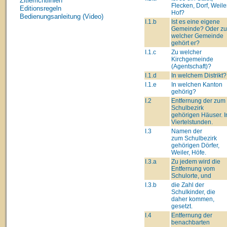
Zitierrichtlinien
Flecken, Dorf, Weiler
Editionsregeln
Hof?
Bedienungsanleitung (Video)
I.1.b
Ist es eine eigene
Gemeinde? Oder zu
welcher Gemeinde
gehört er?
I.1.c
Zu welcher
Kirchgemeinde
(Agentschaft)?
I.1.d
In welchem Distrikt?
I.1.e
In welchen Kanton
gehörig?
I.2
Entfernung der zum
Schulbezirk
gehörigen Häuser. I
Viertelstunden.
I.3
Namen der
zum Schulbezirk
gehörigen Dörfer,
Weiler, Höfe.
I.3.a
Zu jedem wird die
Entfernung vom
Schulorte, und
I.3.b
die Zahl der
Schulkinder, die
daher kommen,
gesetzt.
I.4
Entfernung der
benachbarten