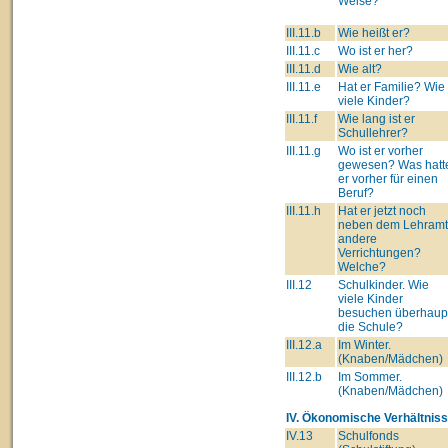
Weise?
III.11.b
Wie heißt er?
III.11.c
Wo ist er her?
III.11.d
Wie alt?
III.11.e
Hat er Familie? Wie
viele Kinder?
III.11.f
Wie lang ist er
Schullehrer?
III.11.g
Wo ist er vorher
gewesen? Was hatt
er vorher für einen
Beruf?
III.11.h
Hat er jetzt noch
neben dem Lehram
andere
Verrichtungen?
Welche?
III.12
Schulkinder. Wie
viele Kinder
besuchen überhaup
die Schule?
III.12.a
Im Winter.
(Knaben/Mädchen)
III.12.b
Im Sommer.
(Knaben/Mädchen)
IV. Ökonomische Verhältniss
IV.13
Schulfonds