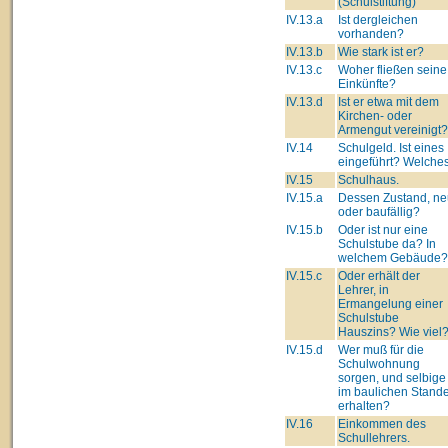
(Schulstiftung)
IV.13.a
Ist dergleichen
vorhanden?
IV.13.b
Wie stark ist er?
IV.13.c
Woher fließen seine
Einkünfte?
IV.13.d
Ist er etwa mit dem
Kirchen- oder
Armengut vereinigt?
IV.14
Schulgeld. Ist eines
eingeführt? Welche
IV.15
Schulhaus.
IV.15.a
Dessen Zustand, ne
oder baufällig?
IV.15.b
Oder ist nur eine
Schulstube da? In
welchem Gebäude?
IV.15.c
Oder erhält der
Lehrer, in
Ermangelung einer
Schulstube
Hauszins? Wie viel
IV.15.d
Wer muß für die
Schulwohnung
sorgen, und selbige
im baulichen Stand
erhalten?
IV.16
Einkommen des
Schullehrers.