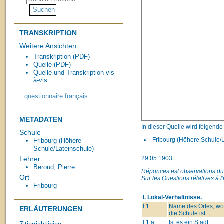
TRANSKRIPTION
Weitere Ansichten
Transkription (PDF)
Quelle (PDF)
Quelle und Transkription vis-
à-vis
METADATEN
In dieser Quelle wird folgend
Schule
Fribourg (Höhere Schule/L
Fribourg (Höhere
Schule/Lateinschule)
29.05.1903
Lehrer
Beroud, Pierre
Réponces est observations du 
Ort
Sur les Questions rélatives à
Fribourg
I. Lokal-Verhältnisse.
I.1
Name des Ortes, wo
ERLÄUTERUNGEN
die Schule ist.
I.1.a
Ist es ein Stadt,