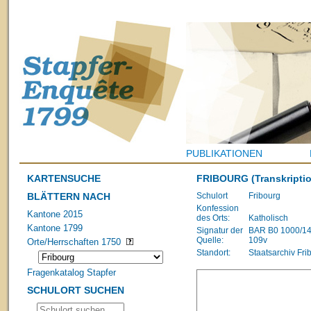
PUBLIKATIONEN
KARTENSUCHE
FRIBOURG
(Transkriptio
BLÄTTERN NACH
Schulort
Fribourg
Konfession
Kantone 2015
des Orts:
Katholisch
Kantone 1799
Signatur der
BAR B0 1000/1483
Quelle:
109v
Orte/Herrschaften 1750
Standort:
Staatsarchiv Fri
Fragenkatalog Stapfer
SCHULORT SUCHEN