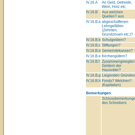
IV.16.A
An Geld, Getreide,
Wein, Holz etc.
IV.16.B
Aus welchen
Quellen? aus
IV.16.B.a
abgeschaffenen
Lehngefällen
(Zehnten,
Grundzinsen etc.)?
IV.16.B.b
Schulgeldern?
IV.16.B.c
Stiftungen?
IV.16.B.d
Gemeindekassen?
IV.16.B.e
Kirchengütern?
IV.16.B.f
Zusammengelegten
Geldern der
Hausväter?
IV.16.B.g
Liegenden Gründe
IV.16.B.h
Fonds? Welchen?
(Kapitalien)
Bemerkungen
Schlussbemerkung
des Schreibers