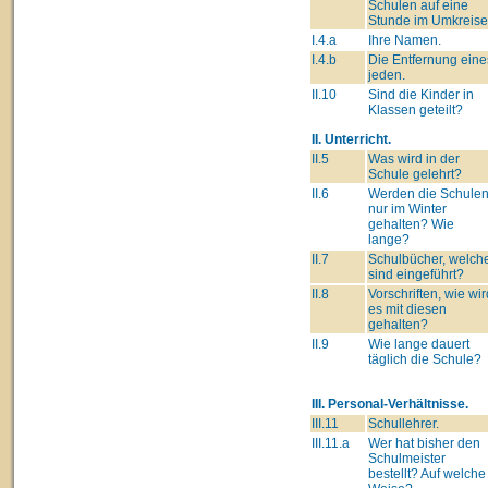
Schulen auf eine
Stunde im Umkreise
I.4.a
Ihre Namen.
I.4.b
Die Entfernung eine
jeden.
II.10
Sind die Kinder in
Klassen geteilt?
II. Unterricht.
II.5
Was wird in der
Schule gelehrt?
II.6
Werden die Schule
nur im Winter
gehalten? Wie
lange?
II.7
Schulbücher, welch
sind eingeführt?
II.8
Vorschriften, wie wir
es mit diesen
gehalten?
II.9
Wie lange dauert
täglich die Schule?
III. Personal-Verhältnisse.
III.11
Schullehrer.
III.11.a
Wer hat bisher den
Schulmeister
bestellt? Auf welche