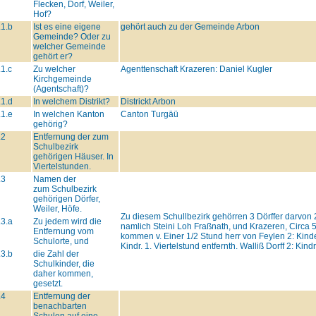
Flecken, Dorf, Weiler,
Hof?
.1.b
Ist es eine eigene
gehört auch zu der Gemeinde Arbon
Gemeinde? Oder zu
welcher Gemeinde
gehört er?
.1.c
Zu welcher
Agenttenschaft Krazeren: Daniel Kugler
Kirchgemeinde
(Agentschaft)?
.1.d
In welchem Distrikt?
Districkt Arbon
.1.e
In welchen Kanton
Canton Turgäü
gehörig?
.2
Entfernung der zum
Schulbezirk
gehörigen Häuser. In
Viertelstunden.
.3
Namen der
zum Schulbezirk
gehörigen Dörfer,
Weiler, Höfe.
Zu diesem Schullbezirk gehörren 3 Dörffer darvon 2.
.3.a
Zu jedem wird die
namlich Steini Loh Fraßnath, und Krazeren, Circa 
Entfernung vom
kommen v. Einer 1/2 Stund herr von Feylen 2: Kinder
Schulorte, und
Kindr. 1. Viertelstund entfernth. Walliß Dorff 2: Kind
.3.b
die Zahl der
Schulkinder, die
daher kommen,
gesetzt.
.4
Entfernung der
benachbarten
Schulen auf eine