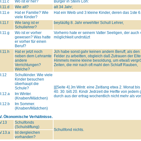
II.11.c
Wo ist er her?
Bürger in Steini Loh:
II.11.d
Wie alt?
alt 34 Jahr;
II.11.e
Hat er Familie? Wie
Hat ein Weib und 3 kleine Kinder, deren das 1ste 6.
viele Kinder?
II.11.f
Wie lang ist er
beyläüfig 8. Jahr erwehlter Schull Lehrer,
Schullehrer?
II.11.g
Wo ist er vorher
Vorherro hate er seinem Vatter Seeligen, der auch 
gewesen? Was hatte
möglichkeit undrstüzt
er vorher für einen
Beruf?
II.11.h
Hat er jetzt noch
Jch habe sonst gahr keinen andern Beruff, als de
neben dem Lehramte
Felder zu arbeitten, obgleich daß Zutrauen der Elt
andere
Himmels meine kleine besoldung, um etwaß vergrö
Verrichtungen?
Zeiten, die mir nach oft mahl den Schlaff Rauben,
Welche?
II.12
Schulkinder. Wie viele
Kinder besuchen
überhaupt die
||[Seite 4] Jm Wintr. eine Zeitlang etwa 2. Monat bi
Schule?
40. 30. biß 20. Kindr Jedrzeit die Helfte von jedem
II.12.a
Im Winter.
durch aus der ertrag wochentlich nicht mehr als vo
(Knaben/Mädchen)
II.12.b
Im Sommer.
(Knaben/Mädchen)
IV. Ökonomische Verhältnisse.
V.13
Schulfonds
(Schulstiftung)
Schullfond nichts.
V.13.a
Ist dergleichen
vorhanden?