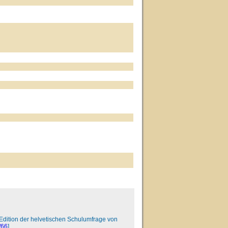
e. Edition der helvetischen Schulumfrage von
/66
].