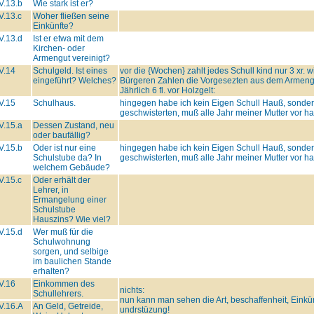
V.13.b
Wie stark ist er?
V.13.c
Woher fließen seine
Einkünfte?
V.13.d
Ist er etwa mit dem
Kirchen- oder
Armengut vereinigt?
V.14
Schulgeld. Ist eines
vor die {Wochen} zahlt jedes Schull kind nur 3 xr.
eingeführt? Welches?
Bürgeren Zahlen die Vorgesezten aus dem Armengu
Jährlich 6 fl. vor Holzgelt:
V.15
Schulhaus.
hingegen habe ich kein Eigen Schull Hauß, sonder e
geschwisterten, muß alle Jahr meiner Mutter vor hau
V.15.a
Dessen Zustand, neu
oder baufällig?
V.15.b
Oder ist nur eine
hingegen habe ich kein Eigen Schull Hauß, sonder e
Schulstube da? In
geschwisterten, muß alle Jahr meiner Mutter vor hau
welchem Gebäude?
V.15.c
Oder erhält der
Lehrer, in
Ermangelung einer
Schulstube
Hauszins? Wie viel?
V.15.d
Wer muß für die
Schulwohnung
sorgen, und selbige
im baulichen Stande
erhalten?
V.16
Einkommen des
nichts:
Schullehrers.
nun kann man sehen die Art, beschaffenheit, Einkün
V.16.A
An Geld, Getreide,
undrstüzung!