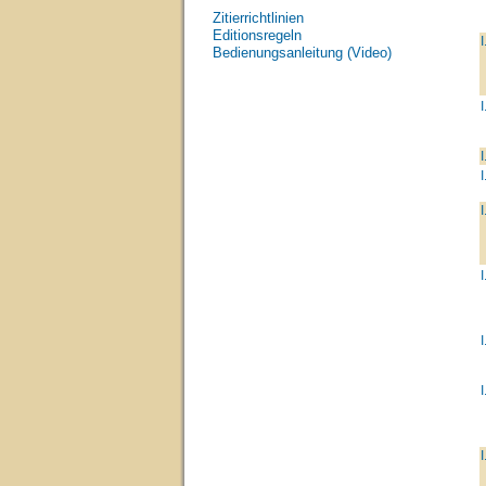
Zitierrichtlinien
Editionsregeln
I
Bedienungsanleitung (Video)
I
I
I
I
I
I
I
I