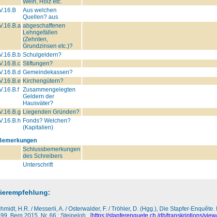
Wein, Holz etc.
V.16.B
Aus welchen
Quellen? aus
V.16.B.a
abgeschaffenen
Lehngefällen
(Zehnten,
Grundzinsen etc.)?
V.16.B.b
Schulgeldern?
V.16.B.c
Stiftungen?
V.16.B.d
Gemeindekassen?
V.16.B.e
Kirchengütern?
V.16.B.f
Zusammengelegten
Geldern der
Hausväter?
V.16.B.g
Liegenden Gründen?
V.16.B.h
Fonds? Welchen?
(Kapitalien)
Bemerkungen
Schlussbemerkungen
des Schreibers
Unterschrift
tierempfehlung:
hmidt, H.R. / Messerli, A. / Osterwalder, F. / Tröhler, D. (Hgg.), Die Stapfer-Enquêt
99, Bern 2015, Nr. 66 : Steineloh , [
https://stapferenquete.ch /db/transkriptions/view