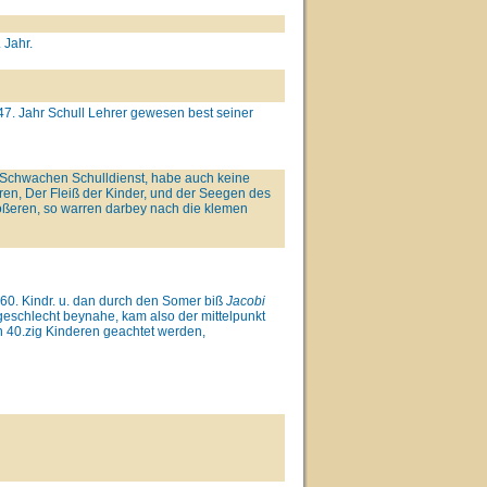
 Jahr.
47. Jahr Schull Lehrer gewesen best seiner
n Schwachen Schulldienst, habe auch keine
eren, Der Fleiß der Kinder, und der Seegen des
ßeren, so warren darbey nach die klemen
s 60. Kindr. u. dan durch den Somer biß
Jacobi
 geschlecht beynahe, kam also der mittelpunkt
n 40.zig Kinderen geachtet werden,