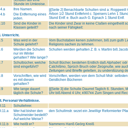
Stunde im Umkreise.
.4.a
Ihre Namen.
||[Seite 2] Benachbarte Schullen sind a: Roggweill
Arbon 1/2 Stund Entfehrnt c. Speisers Lehn 1 Stu
.4.b
Die Entfernung eines
Stund Entf: e. Buch auch G. Egnach 1 Stund Entf.
jeden.
I.10
Sind die Kinder in
Die Kinder sind Zwar in keine Claßen eingetheilt so
Klassen geteilt?
nach seiner Fähigkeit:
I. Unterricht.
I.5
Was wird in der
Vom Buchstaben kenen zulehrnen, biß zum guth L
Schule gelehrt?
Religions sachen zu lehrnen.
I.6
Werden die Schulen
Schullen werden gehalten Z. B. v. Martini biß Jacob
nur im Winter
gehalten? Wie lange?
I.7
Schulbücher, welche
Schull Bücher, bestehen Erstlich daß
Alphabet:
odr
sind eingeführt?
Catchißmo, Sprüch Bruch oder Zeügnuße, wie auch
Zeitungen und Brieffe geleßen, zu understüzung d
I.8
Vorschriften, wie wird
Vorschriften, werden von dem Schull Mstr: selbste
es mit diesen
Geistlichen Bücheren
gehalten?
I.9
Wie lange dauert
||[Seite 3] die Schulle Daurret Taglich 6. Stunden, 
täglich die Schule?
Uhr biß Abend 4 Uhr, ¢907¢¢ Zum Singen und Rech
II. Personal-Verhältnisse.
II.11
Schullehrer.
II.11.a
Wer hat bisher den
den Schullmstr. sezet ein Jewilligr Reformierter Pf
Schulmeister bestellt?
Auf welche Weise?
II.11.b
Wie heißt er?
Nammens Hanß Geörg Kreiß