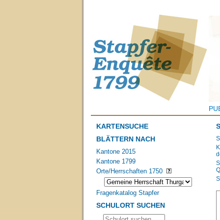
PU
KARTENSUCHE
BLÄTTERN NACH
S
K
Kantone 2015
d
Kantone 1799
S
Q
Orte/Herrschaften 1750
S
Fragenkatalog Stapfer
SCHULORT SUCHEN