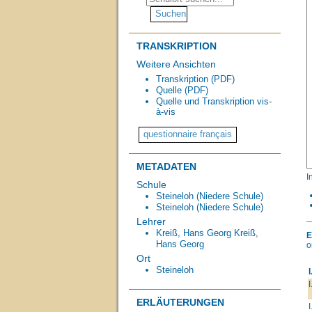
TRANSKRIPTION
Weitere Ansichten
Transkription (PDF)
Quelle (PDF)
Quelle und Transkription vis-
à-vis
METADATEN
I
Schule
Steineloh (Niedere Schule)
Steineloh (Niedere Schule)
Lehrer
Kreiß, Hans Georg
Kreiß,
E
Hans Georg
o
Ort
Steineloh
I
I
ERLÄUTERUNGEN
I