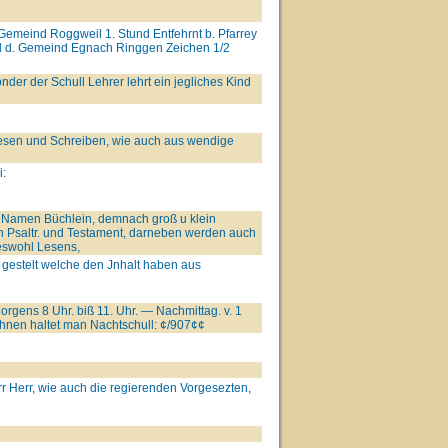
 Gemeind Roggweil 1. Stund Entfehrnt b. Pfarrey
nd d. Gemeind Egnach Ringgen Zeichen 1/2
nder der Schull Lehrer lehrt ein jegliches Kind
esen und Schreiben, wie auch aus wendige
i:
 Namen Büchlein, demnach groß u klein
 Psaltr. und Testament, darneben werden auch
eswohl Lesens,
n gestelt welche den Jnhalt haben aus
Morgens 8 Uhr. biß 11. Uhr. — Nachmittag. v. 1
nen haltet man Nachtschull: ¢/907¢¢
arr Herr, wie auch die regierenden Vorgesezten,