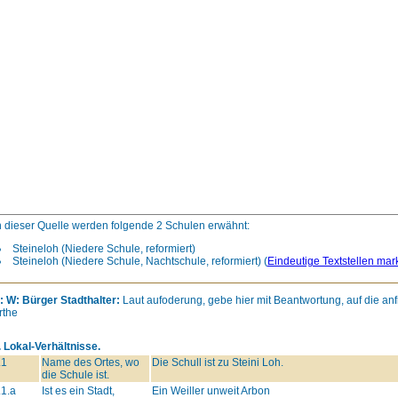
n dieser Quelle werden folgende 2 Schulen erwähnt:
Steineloh (Niedere Schule, reformiert)
Steineloh (Niedere Schule, Nachtschule, reformiert)
(
Eindeutige Textstellen mar
: W: Bürger Stadthalter:
Laut aufoderung, gebe hier mit Beantwortung, auf die a
rthe
. Lokal-Verhältnisse.
.1
Name des Ortes, wo
Die Schull ist zu Steini Loh.
die Schule ist.
.1.a
Ist es ein Stadt,
Ein Weiller unweit Arbon