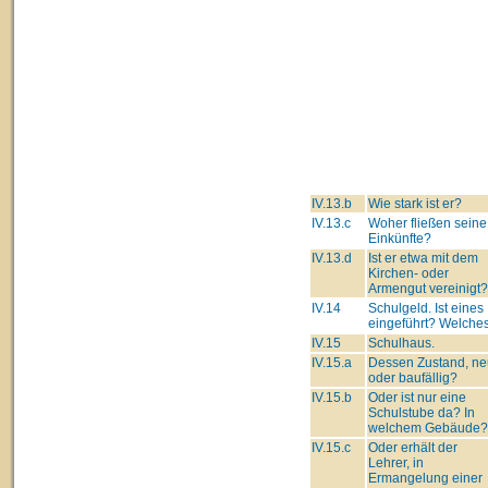
IV.13.b
Wie stark ist er?
IV.13.c
Woher fließen seine
Einkünfte?
IV.13.d
Ist er etwa mit dem
Kirchen- oder
Armengut vereinigt?
IV.14
Schulgeld. Ist eines
eingeführt? Welche
IV.15
Schulhaus.
IV.15.a
Dessen Zustand, ne
oder baufällig?
IV.15.b
Oder ist nur eine
Schulstube da? In
welchem Gebäude?
IV.15.c
Oder erhält der
Lehrer, in
Ermangelung einer