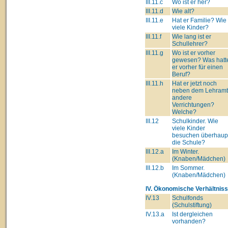
III.11.c
Wo ist er her?
III.11.d
Wie alt?
III.11.e
Hat er Familie? Wie
viele Kinder?
III.11.f
Wie lang ist er
Schullehrer?
III.11.g
Wo ist er vorher
gewesen? Was hatt
er vorher für einen
Beruf?
III.11.h
Hat er jetzt noch
neben dem Lehram
andere
Verrichtungen?
Welche?
III.12
Schulkinder. Wie
viele Kinder
besuchen überhaup
die Schule?
III.12.a
Im Winter.
(Knaben/Mädchen)
III.12.b
Im Sommer.
(Knaben/Mädchen)
IV. Ökonomische Verhältniss
IV.13
Schulfonds
(Schulstiftung)
IV.13.a
Ist dergleichen
vorhanden?