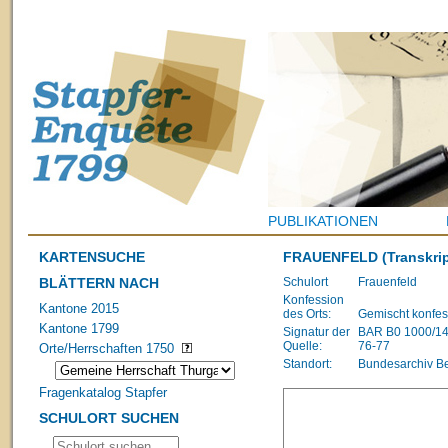
PUBLIKATIONEN
KARTENSUCHE
FRAUENFELD
(Transkrip
BLÄTTERN NACH
Schulort
Frauenfeld
Konfession
Kantone 2015
des Orts:
Gemischt konfes
Kantone 1799
Signatur der
BAR B0 1000/1483
Quelle:
76-77
Orte/Herrschaften 1750
Standort:
Bundesarchiv B
Fragenkatalog Stapfer
SCHULORT SUCHEN