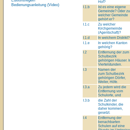
Editionsregeln
Hof?
Bedienungsanleitung (Video)
I.1.b
Ist es eine eigene
Gemeinde? Oder zu
welcher Gemeinde
gehört er?
I.1.c
Zu welcher
Kirchgemeinde
(Agentschaft)?
I.1.d
In welchem Distrikt?
I.1.e
In welchen Kanton
gehörig?
I.2
Entfernung der zum
Schulbezirk
gehörigen Häuser. I
Viertelstunden.
I.3
Namen der
zum Schulbezirk
gehörigen Dörfer,
Weiler, Höfe.
I.3.a
Zu jedem wird die
Entfernung vom
Schulorte, und
I.3.b
die Zahl der
Schulkinder, die
daher kommen,
gesetzt.
I.4
Entfernung der
benachbarten
Schulen auf eine
Stunde im Umkreise