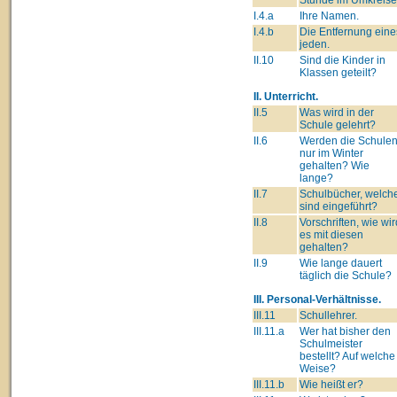
I.4.a
Ihre Namen.
I.4.b
Die Entfernung eine
jeden.
II.10
Sind die Kinder in
Klassen geteilt?
II. Unterricht.
II.5
Was wird in der
Schule gelehrt?
II.6
Werden die Schule
nur im Winter
gehalten? Wie
lange?
II.7
Schulbücher, welch
sind eingeführt?
II.8
Vorschriften, wie wir
es mit diesen
gehalten?
II.9
Wie lange dauert
täglich die Schule?
III. Personal-Verhältnisse.
III.11
Schullehrer.
III.11.a
Wer hat bisher den
Schulmeister
bestellt? Auf welche
Weise?
III.11.b
Wie heißt er?