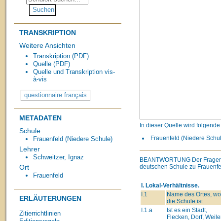
TRANSKRIPTION
Weitere Ansichten
Transkription (PDF)
Quelle (PDF)
Quelle und Transkription vis-
à-vis
METADATEN
In dieser Quelle wird folgend
Schule
Frauenfeld (Niedere Schul
Frauenfeld (Niedere Schule)
Lehrer
Schweitzer, Ignaz
BEANTWORTUNG
Der Fragen
deutschen Schule zu Frauenfe
Ort
Frauenfeld
I. Lokal-Verhältnisse.
I.1
Name des Ortes, wo
ERLÄUTERUNGEN
die Schule ist.
I.1.a
Ist es ein Stadt,
Zitierrichtlinien
Flecken, Dorf, Weiler