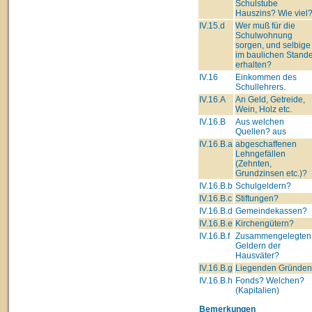
Schulstube
Hauszins? Wie viel
IV.15.d
Wer muß für die
Schulwohnung
sorgen, und selbige
im baulichen Stand
erhalten?
IV.16
Einkommen des
Schullehrers.
IV.16.A
An Geld, Getreide,
Wein, Holz etc.
IV.16.B
Aus welchen
Quellen? aus
IV.16.B.a
abgeschaffenen
Lehngefällen
(Zehnten,
Grundzinsen etc.)?
IV.16.B.b
Schulgeldern?
IV.16.B.c
Stiftungen?
IV.16.B.d
Gemeindekassen?
IV.16.B.e
Kirchengütern?
IV.16.B.f
Zusammengelegten
Geldern der
Hausväter?
IV.16.B.g
Liegenden Gründe
IV.16.B.h
Fonds? Welchen?
(Kapitalien)
Bemerkungen