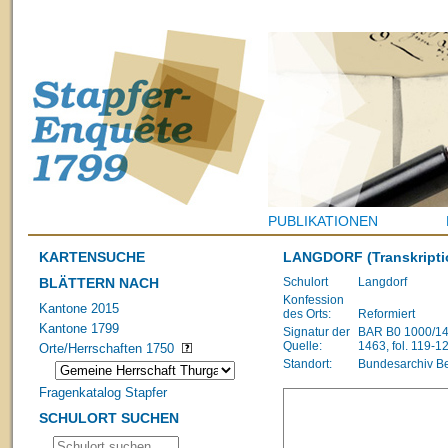
PUBLIKATIONEN
KARTENSUCHE
LANGDORF
(Transkripti
BLÄTTERN NACH
Schulort
Langdorf
Konfession
Kantone 2015
des Orts:
Reformiert
Kantone 1799
Signatur der
BAR B0 1000/148
Quelle:
1463, fol. 119-1
Orte/Herrschaften 1750
Standort:
Bundesarchiv B
Fragenkatalog Stapfer
SCHULORT SUCHEN