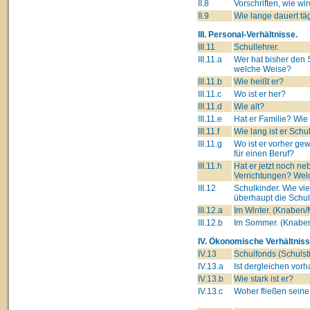
II.8
Vorschriften, wie wi
II.9
Wie lange dauert tä
III. Personal-Verhältnisse.
III.11
Schullehrer.
III.11.a
Wer hat bisher den S
welche Weise?
III.11.b
Wie heißt er?
III.11.c
Wo ist er her?
III.11.d
Wie alt?
III.11.e
Hat er Familie? Wie
III.11.f
Wie lang ist er Schu
III.11.g
Wo ist er vorher ge
für einen Beruf?
III.11.h
Hat er jetzt noch 
Verrichtungen? Wel
III.12
Schulkinder. Wie vi
überhaupt die Schu
III.12.a
Im Winter. (Knaben
III.12.b
Im Sommer. (Knabe
IV. Ökonomische Verhältniss
IV.13
Schulfonds (Schulsti
IV.13.a
Ist dergleichen vor
IV.13.b
Wie stark ist er?
IV.13.c
Woher fließen seine