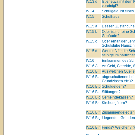
IV.13.d
Ist er etwa mit dem
vereinigt?
IV.14
Schulgeld. Ist eine
IV.15
Schulhaus.
IV.15.a
Dessen Zustand, neu
IV.15.b
Oder ist nur eine S
Gebäude?
IV.15.c
Oder erhält der Leh
Schulstube Hauszin
IV.15.d
Wer muß für die Sc
selbige im bauliche
IV.16
Einkommen des Schu
IV.16.A
An Geld, Getreide, W
IV.16.B
Aus welchen Quelle
IV.16.B.a
abgeschaffenen Leh
Grundzinsen etc.)?
IV.16.B.b
Schulgeldern?
IV.16.B.c
Stiftungen?
IV.16.B.d
Gemeindekassen?
IV.16.B.e
Kirchengütern?
IV.16.B.f
Zusammengelegten 
IV.16.B.g
Liegenden Gründe
IV.16.B.h
Fonds? Welchen? (K