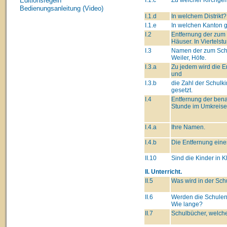
Editionsregeln
Bedienungsanleitung (Video)
I.1.d
In welchem Distrikt?
I.1.e
In welchen Kanton 
I.2
Entfernung der zum
Häuser. In Viertelst
I.3
Namen der zum Schu
Weiler, Höfe.
I.3.a
Zu jedem wird die E
und
I.3.b
die Zahl der Schulk
gesetzt.
I.4
Entfernung der ben
Stunde im Umkreise
I.4.a
Ihre Namen.
I.4.b
Die Entfernung eine
II.10
Sind die Kinder in K
II. Unterricht.
II.5
Was wird in der Sch
II.6
Werden die Schulen
Wie lange?
II.7
Schulbücher, welche