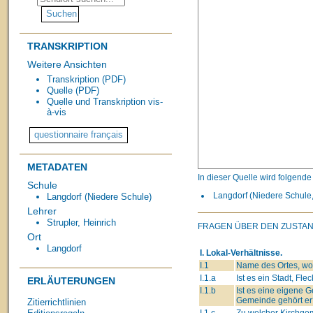
TRANSKRIPTION
Weitere Ansichten
Transkription (PDF)
Quelle (PDF)
Quelle und Transkription vis-
à-vis
METADATEN
In dieser Quelle wird folgend
Schule
Langdorf (Niedere Schule, 
Langdorf (Niedere Schule)
Lehrer
Strupler, Heinrich
FRAGEN ÜBER DEN ZUSTA
Ort
Langdorf
I. Lokal-Verhältnisse.
I.1
Name des Ortes, wo 
I.1.a
Ist es ein Stadt, Fle
ERLÄUTERUNGEN
I.1.b
Ist es eine eigene
Gemeinde gehört er
Zitierrichtlinien
I.1.c
Zu welcher Kirchge