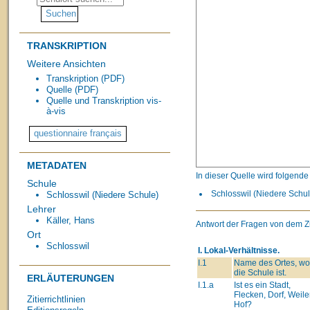
TRANSKRIPTION
Weitere Ansichten
Transkription (PDF)
Quelle (PDF)
Quelle und Transkription vis-
à-vis
METADATEN
In dieser Quelle wird folgend
Schule
Schlosswil (Niedere Schule
Schlosswil (Niedere Schule)
Lehrer
Käller, Hans
Antwort der Fragen von dem Z
Ort
Schlosswil
I. Lokal-Verhältnisse.
I.1
Name des Ortes, wo
die Schule ist.
ERLÄUTERUNGEN
I.1.a
Ist es ein Stadt,
Flecken, Dorf, Weiler
Zitierrichtlinien
Hof?