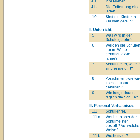
I.4.a
Ihre Namen.
I.4.b
Die Entfernung eine
jeden.
II.10
Sind die Kinder in
Klassen geteilt?
II. Unterricht.
II.5
Was wird in der
Schule gelehrt?
II.6
Werden die Schule
nur im Winter
gehalten? Wie
lange?
II.7
Schulbücher, welch
sind eingeführt?
II.8
Vorschriften, wie wir
es mit diesen
gehalten?
II.9
Wie lange dauert
täglich die Schule?
III. Personal-Verhältnisse.
III.11
Schullehrer.
III.11.a
Wer hat bisher den
Schulmeister
bestellt? Auf welche
Weise?
III.11.b
Wie heißt er?