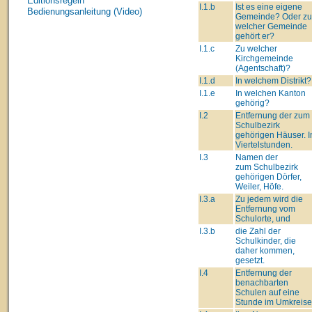
Editionsregeln
I.1.b
Ist es eine eigene
Bedienungsanleitung (Video)
Gemeinde? Oder zu
welcher Gemeinde
gehört er?
I.1.c
Zu welcher
Kirchgemeinde
(Agentschaft)?
I.1.d
In welchem Distrikt?
I.1.e
In welchen Kanton
gehörig?
I.2
Entfernung der zum
Schulbezirk
gehörigen Häuser. I
Viertelstunden.
I.3
Namen der
zum Schulbezirk
gehörigen Dörfer,
Weiler, Höfe.
I.3.a
Zu jedem wird die
Entfernung vom
Schulorte, und
I.3.b
die Zahl der
Schulkinder, die
daher kommen,
gesetzt.
I.4
Entfernung der
benachbarten
Schulen auf eine
Stunde im Umkreise