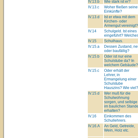
IV.13.b
Wie stark ist er?
IV.13.c
Woher fließen seine
Einkünfte?
IV.13.d
Ist er etwa mit dem
Kirchen- oder
Armengut vereinigt?
IV.14
Schulgeld. Ist eines
eingeführt? Welche
IV.15
Schulhaus.
IV.15.a
Dessen Zustand, ne
oder baufällig?
IV.15.b
Oder ist nur eine
Schulstube da? In
welchem Gebäude?
IV.15.c
Oder erhält der
Lehrer, in
Ermangelung einer
Schulstube
Hauszins? Wie viel
IV.15.d
Wer muß für die
Schulwohnung
sorgen, und selbige
im baulichen Stand
erhalten?
IV.16
Einkommen des
Schullehrers.
IV.16.A
An Geld, Getreide,
Wein, Holz etc.