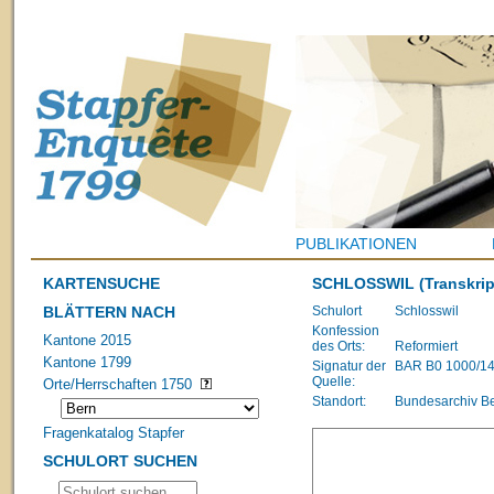
PUBLIKATIONEN
KARTENSUCHE
SCHLOSSWIL
(Transkrip
BLÄTTERN NACH
Schulort
Schlosswil
Konfession
Kantone 2015
des Orts:
Reformiert
Kantone 1799
Signatur der
BAR B0 1000/1483
Quelle:
Orte/Herrschaften 1750
Standort:
Bundesarchiv B
Fragenkatalog Stapfer
SCHULORT SUCHEN