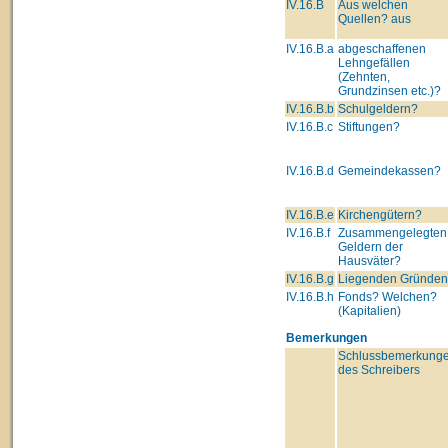
IV.16.B
Aus welchen
Quellen? aus
IV.16.B.a
abgeschaffenen
Lehngefällen
(Zehnten,
Grundzinsen etc.)?
IV.16.B.b
Schulgeldern?
IV.16.B.c
Stiftungen?
IV.16.B.d
Gemeindekassen?
IV.16.B.e
Kirchengütern?
IV.16.B.f
Zusammengelegten
Geldern der
Hausväter?
IV.16.B.g
Liegenden Gründe
IV.16.B.h
Fonds? Welchen?
(Kapitalien)
Bemerkungen
Schlussbemerkung
des Schreibers