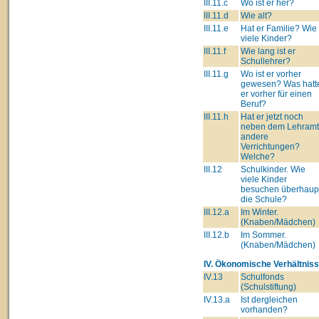
III.11.c
Wo ist er her?
III.11.d
Wie alt?
III.11.e
Hat er Familie? Wie
viele Kinder?
III.11.f
Wie lang ist er
Schullehrer?
III.11.g
Wo ist er vorher
gewesen? Was hatt
er vorher für einen
Beruf?
III.11.h
Hat er jetzt noch
neben dem Lehram
andere
Verrichtungen?
Welche?
III.12
Schulkinder. Wie
viele Kinder
besuchen überhaup
die Schule?
III.12.a
Im Winter.
(Knaben/Mädchen)
III.12.b
Im Sommer.
(Knaben/Mädchen)
IV. Ökonomische Verhältniss
IV.13
Schulfonds
(Schulstiftung)
IV.13.a
Ist dergleichen
vorhanden?