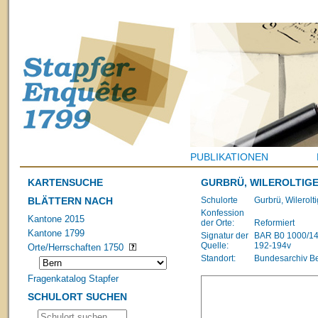
PUBLIKATIONEN
KARTENSUCHE
GURBRÜ, WILEROLTIG
BLÄTTERN NACH
Schulorte
Gurbrü, Wilerolt
Konfession
Kantone 2015
der Orte:
Reformiert
Kantone 1799
Signatur der
BAR B0 1000/1483
Quelle:
192-194v
Orte/Herrschaften 1750
Standort:
Bundesarchiv B
Fragenkatalog Stapfer
SCHULORT SUCHEN