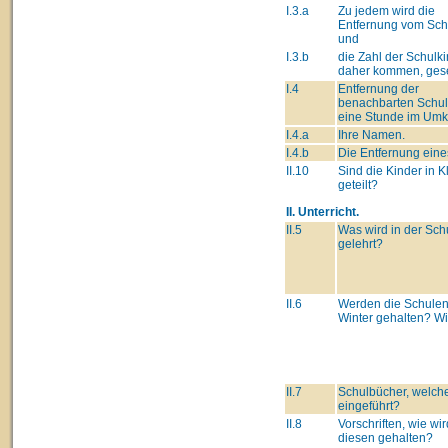
I.3.a
Zu jedem wird die
Entfernung vom Schu
und
I.3.b
die Zahl der Schulki
daher kommen, gese
I.4
Entfernung der
benachbarten Schul
eine Stunde im Umk
I.4.a
Ihre Namen.
I.4.b
Die Entfernung eine
II.10
Sind die Kinder in 
geteilt?
II. Unterricht.
II.5
Was wird in der Sch
gelehrt?
II.6
Werden die Schulen
Winter gehalten? W
II.7
Schulbücher, welch
eingeführt?
II.8
Vorschriften, wie wir
diesen gehalten?