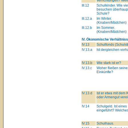
Verrichtungen? Wel
III.12
Schulkinder. Wie vie
besuchen überhaupt
Schule?
III.12.a
Im Winter.
(Knaben/Mädchen)
III.12.b
Im Sommer.
(Knaben/Mädchen)
IV. Ökonomische Verhältniss
IV.13
Schulfonds (Schulsti
IV.13.a
Ist dergleichen vor
IV.13.b
Wie stark ist er?
IV.13.c
Woher fließen seine
Einkünfte?
IV.13.d
Ist er etwa mit dem 
oder Armengut verei
IV.14
Schulgeld. Ist eines
eingeführt? Welche
IV.15
Schulhaus.