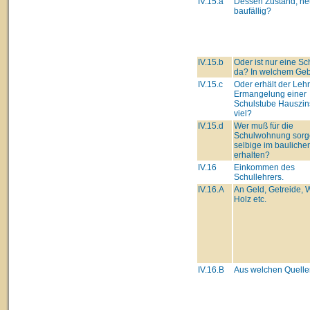
IV.15.a
Dessen Zustand, ne
baufällig?
IV.15.b
Oder ist nur eine Sc
da? In welchem Ge
IV.15.c
Oder erhält der Lehre
Ermangelung einer
Schulstube Hauszin
viel?
IV.15.d
Wer muß für die
Schulwohnung sorg
selbige im bauliche
erhalten?
IV.16
Einkommen des
Schullehrers.
IV.16.A
An Geld, Getreide, 
Holz etc.
IV.16.B
Aus welchen Quelle