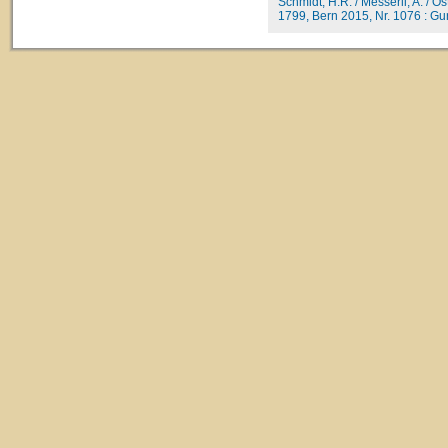
Schmidt, H.R. / Messerli, A. / O
1799, Bern 2015, Nr. 1076 : Gurb