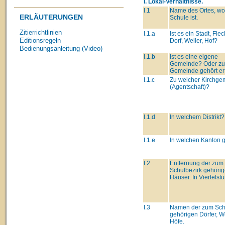
I. Lokal-Verhältnisse.
I.1
Name des Ortes, wo
ERLÄUTERUNGEN
Schule ist.
Zitierrichtlinien
I.1.a
Ist es ein Stadt, Fle
Editionsregeln
Dorf, Weiler, Hof?
Bedienungsanleitung (Video)
I.1.b
Ist es eine eigene
Gemeinde? Oder zu
Gemeinde gehört er
I.1.c
Zu welcher Kirchge
(Agentschaft)?
I.1.d
In welchem Distrikt?
I.1.e
In welchen Kanton 
I.2
Entfernung der zum
Schulbezirk gehöri
Häuser. In Viertelst
I.3
Namen der zum Sch
gehörigen Dörfer, We
Höfe.