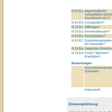
IV.16.B.a
abgeschaffenen
Lehngefällen (Zehnt
Grundzinsen etc.)?
IV.16.B.b
Schulgeldern?
IV.16.B.c
Stiftungen?
IV.16.B.d
Gemeindekassen?
IV.16.B.e
Kirchengütern?
IV.16.B.f
Zusammengelegten
der Hausväter?
IV.16.B.g
Liegenden Gründe
IV.16.B.h
Fonds? Welchen?
(Kapitalien)
Bemerkungen
Schlussbemerkunge
Schreibers
Unterschrift
Zitierempfehlung: