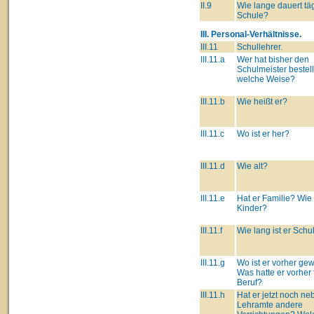
II.9
Wie lange dauert täg
Schule?
III. Personal-Verhältnisse.
III.11
Schullehrer.
III.11.a
Wer hat bisher den
Schulmeister bestell
welche Weise?
III.11.b
Wie heißt er?
III.11.c
Wo ist er her?
III.11.d
Wie alt?
III.11.e
Hat er Familie? Wie 
Kinder?
III.11.f
Wie lang ist er Schu
III.11.g
Wo ist er vorher g
Was hatte er vorher 
Beruf?
III.11.h
Hat er jetzt noch n
Lehramte andere