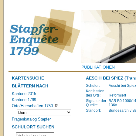
PUBLIKATIONEN
KARTENSUCHE
AESCHI BEI SPIEZ
(Tran
BLÄTTERN NACH
Schulort
Aeschi bei Spie
Konfession
Kantone 2015
des Orts:
Reformiert
Kantone 1799
Signatur der
BAR B0 1000/1483
Quelle:
136v
Orte/Herrschaften 1750
Standort:
Bundesarchiv B
Fragenkatalog Stapfer
SCHULORT SUCHEN