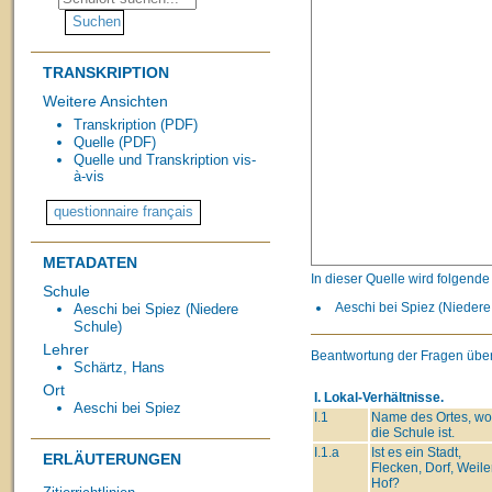
TRANSKRIPTION
Weitere Ansichten
Transkription (PDF)
Quelle (PDF)
Quelle und Transkription vis-
à-vis
METADATEN
In dieser Quelle wird folgend
Schule
Aeschi bei Spiez (Niedere 
Aeschi bei Spiez (Niedere
Schule)
Lehrer
Beantwortung der Fragen über
Schärtz, Hans
Ort
I. Lokal-Verhältnisse.
Aeschi bei Spiez
I.1
Name des Ortes, wo
die Schule ist.
I.1.a
Ist es ein Stadt,
ERLÄUTERUNGEN
Flecken, Dorf, Weiler
Hof?