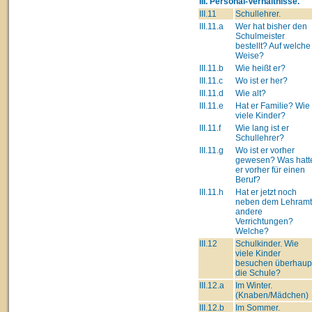
III. Personal-Verhältnisse.
III.11
Schullehrer.
III.11.a
Wer hat bisher den
Schulmeister
bestellt? Auf welche
Weise?
III.11.b
Wie heißt er?
III.11.c
Wo ist er her?
III.11.d
Wie alt?
III.11.e
Hat er Familie? Wie
viele Kinder?
III.11.f
Wie lang ist er
Schullehrer?
III.11.g
Wo ist er vorher
gewesen? Was hatt
er vorher für einen
Beruf?
III.11.h
Hat er jetzt noch
neben dem Lehram
andere
Verrichtungen?
Welche?
III.12
Schulkinder. Wie
viele Kinder
besuchen überhaup
die Schule?
III.12.a
Im Winter.
(Knaben/Mädchen)
III.12.b
Im Sommer.