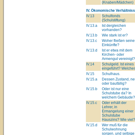
(Knaben/Mädchen)
IV. Ökonomische Verhältniss
IV.13
Schulfonds
(Schulstiftung)
IV.13.a
Ist dergleichen
vorhanden?
IV.13.b
Wie stark ist er?
IV.13.c
Woher fließen seine
Einkünfte?
IV.13.d
Ist er etwa mit dem
Kirchen- oder
Armengut vereinigt?
IV.14
Schulgeld. Ist eines
eingeführt? Welche
IV.15
Schulhaus.
IV.15.a
Dessen Zustand, ne
oder baufällig?
IV.15.b
Oder ist nur eine
Schulstube da? In
welchem Gebäude?
IV.15.c
Oder erhält der
Lehrer, in
Ermangelung einer
Schulstube
Hauszins? Wie viel
IV.15.d
Wer muß für die
Schulwohnung
sorgen, und selbige