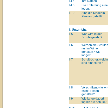
I.4.a
Ihre Namen.
I.4.b
Die Entfernung eine
jeden.
II.10
Sind die Kinder in
Klassen geteilt?
II. Unterricht.
II.5
Was wird in der
Schule gelehrt?
II.6
Werden die Schule
nur im Winter
gehalten? Wie
lange?
II.7
Schulbücher, welch
sind eingeführt?
II.8
Vorschriften, wie wir
es mit diesen
gehalten?
II.9
Wie lange dauert
täglich die Schule?