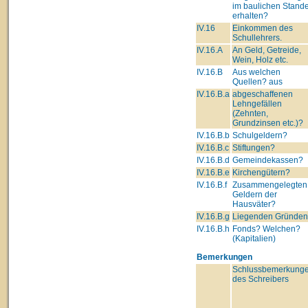
im baulichen Stand
erhalten?
IV.16
Einkommen des
Schullehrers.
IV.16.A
An Geld, Getreide,
Wein, Holz etc.
IV.16.B
Aus welchen
Quellen? aus
IV.16.B.a
abgeschaffenen
Lehngefällen
(Zehnten,
Grundzinsen etc.)?
IV.16.B.b
Schulgeldern?
IV.16.B.c
Stiftungen?
IV.16.B.d
Gemeindekassen?
IV.16.B.e
Kirchengütern?
IV.16.B.f
Zusammengelegten
Geldern der
Hausväter?
IV.16.B.g
Liegenden Gründe
IV.16.B.h
Fonds? Welchen?
(Kapitalien)
Bemerkungen
Schlussbemerkung
des Schreibers