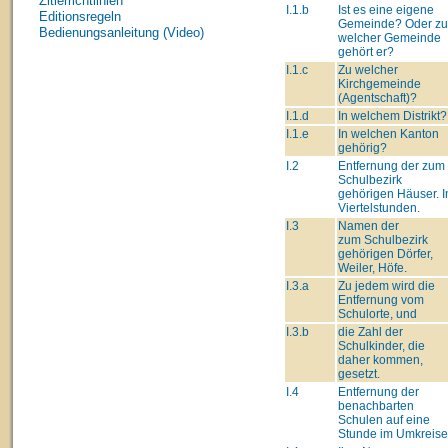
Zitierrichtlinien
I.1.b
Ist es eine eigene
Editionsregeln
Gemeinde? Oder zu
Bedienungsanleitung (Video)
welcher Gemeinde
gehört er?
I.1.c
Zu welcher
Kirchgemeinde
(Agentschaft)?
I.1.d
In welchem Distrikt?
I.1.e
In welchen Kanton
gehörig?
I.2
Entfernung der zum
Schulbezirk
gehörigen Häuser. I
Viertelstunden.
I.3
Namen der
zum Schulbezirk
gehörigen Dörfer,
Weiler, Höfe.
I.3.a
Zu jedem wird die
Entfernung vom
Schulorte, und
I.3.b
die Zahl der
Schulkinder, die
daher kommen,
gesetzt.
I.4
Entfernung der
benachbarten
Schulen auf eine
Stunde im Umkreise