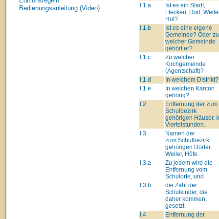
Editionsregeln
I.1.a
Ist es ein Stadt,
Bedienungsanleitung (Video)
Flecken, Dorf, Weiler
Hof?
I.1.b
Ist es eine eigene
Gemeinde? Oder zu
welcher Gemeinde
gehört er?
I.1.c
Zu welcher
Kirchgemeinde
(Agentschaft)?
I.1.d
In welchem Distrikt?
I.1.e
In welchen Kanton
gehörig?
I.2
Entfernung der zum
Schulbezirk
gehörigen Häuser. I
Viertelstunden.
I.3
Namen der
zum Schulbezirk
gehörigen Dörfer,
Weiler, Höfe.
I.3.a
Zu jedem wird die
Entfernung vom
Schulorte, und
I.3.b
die Zahl der
Schulkinder, die
daher kommen,
gesetzt.
I.4
Entfernung der