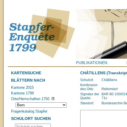
PUBLIKATIONEN
KARTENSUCHE
CHÂTILLENS
(Transkrip
BLÄTTERN NACH
Schulort
Châtillens
Konfession
Kantone 2015
des Orts:
Reformiert
Kantone 1799
Signatur der
BAR B0 1000/1483
Quelle:
71v
Orte/Herrschaften 1750
Standort:
Bundesarchiv B
Fragenkatalog Stapfer
SCHULORT SUCHEN