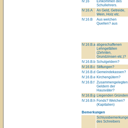
IV.16
Einkommen des
Schullehrers.
IV.16.A
An Geld, Getreide,
Wein, Holz etc.
IV.16.B
Aus welchen
Quellen? aus
IV.16.B.a
abgeschaffenen
Lehngefällen
(Zehnten,
Grundzinsen etc.)?
IV.16.B.b
Schulgeldern?
IV.16.B.c
Stiftungen?
IV.16.B.d
Gemeindekassen?
IV.16.B.e
Kirchengütern?
IV.16.B.f
Zusammengelegten
Geldern der
Hausväter?
IV.16.B.g
Liegenden Gründe
IV.16.B.h
Fonds? Welchen?
(Kapitalien)
Bemerkungen
Schlussbemerkung
des Schreibers