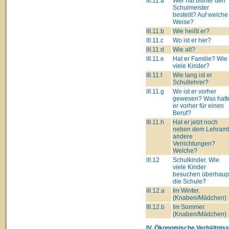
III.11.a
Wer hat bisher den
Schulmeister
bestellt? Auf welche
Weise?
III.11.b
Wie heißt er?
III.11.c
Wo ist er her?
III.11.d
Wie alt?
III.11.e
Hat er Familie? Wie
viele Kinder?
III.11.f
Wie lang ist er
Schullehrer?
III.11.g
Wo ist er vorher
gewesen? Was hatt
er vorher für einen
Beruf?
III.11.h
Hat er jetzt noch
neben dem Lehram
andere
Verrichtungen?
Welche?
III.12
Schulkinder. Wie
viele Kinder
besuchen überhaup
die Schule?
III.12.a
Im Winter.
(Knaben/Mädchen)
III.12.b
Im Sommer.
(Knaben/Mädchen)
IV. Ökonomische Verhältniss