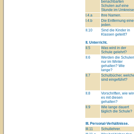
benachbarten
Schulen auf eine
Stunde im Umkreise
I.4.a
Ihre Namen.
I.4.b
Die Entfernung eine
jeden.
II.10
Sind die Kinder in
Klassen geteilt?
II. Unterricht.
II.5
Was wird in der
Schule gelehrt?
II.6
Werden die Schule
nur im Winter
gehalten? Wie
lange?
II.7
Schulbücher, welch
sind eingeführt?
II.8
Vorschriften, wie wir
es mit diesen
gehalten?
II.9
Wie lange dauert
täglich die Schule?
III. Personal-Verhältnisse.
III.11
Schullehrer.