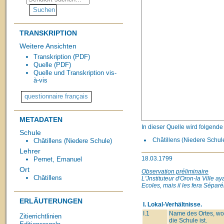
TRANSKRIPTION
Weitere Ansichten
Transkription (PDF)
Quelle (PDF)
Quelle und Transkription vis-
à-vis
METADATEN
In dieser Quelle wird folgend
Schule
Châtillens (Niedere Schul
Châtillens (Niedere Schule)
Lehrer
18.03.1799
Pernet, Emanuel
Ort
Observation préliminaire
Châtillens
L'Jnstituteur d'Oron-la Ville 
Ecoles, mais il les fera Sépa
ERLÄUTERUNGEN
I. Lokal-Verhältnisse.
I.1
Name des Ortes, wo
Zitierrichtlinien
die Schule ist.