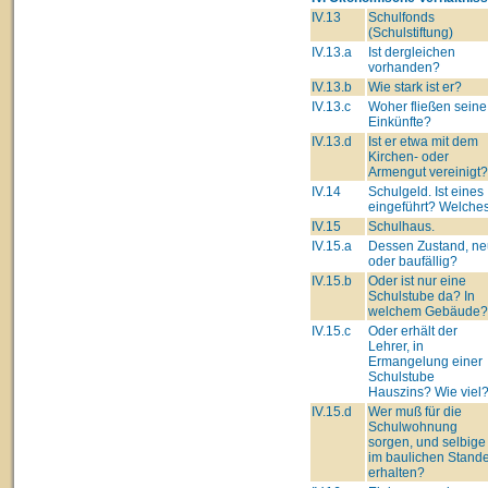
IV.13
Schulfonds
(Schulstiftung)
IV.13.a
Ist dergleichen
vorhanden?
IV.13.b
Wie stark ist er?
IV.13.c
Woher fließen seine
Einkünfte?
IV.13.d
Ist er etwa mit dem
Kirchen- oder
Armengut vereinigt?
IV.14
Schulgeld. Ist eines
eingeführt? Welche
IV.15
Schulhaus.
IV.15.a
Dessen Zustand, ne
oder baufällig?
IV.15.b
Oder ist nur eine
Schulstube da? In
welchem Gebäude?
IV.15.c
Oder erhält der
Lehrer, in
Ermangelung einer
Schulstube
Hauszins? Wie viel
IV.15.d
Wer muß für die
Schulwohnung
sorgen, und selbige
im baulichen Stand
erhalten?