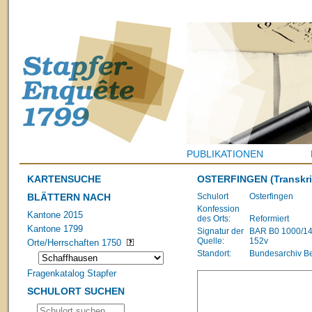
PUBLIKATIONEN
KARTENSUCHE
OSTERFINGEN
(Transkri
BLÄTTERN NACH
Schulort
Osterfingen
Konfession
Kantone 2015
des Orts:
Reformiert
Kantone 1799
Signatur der
BAR B0 1000/1483
Quelle:
152v
Orte/Herrschaften 1750
Standort:
Bundesarchiv B
Fragenkatalog Stapfer
SCHULORT SUCHEN