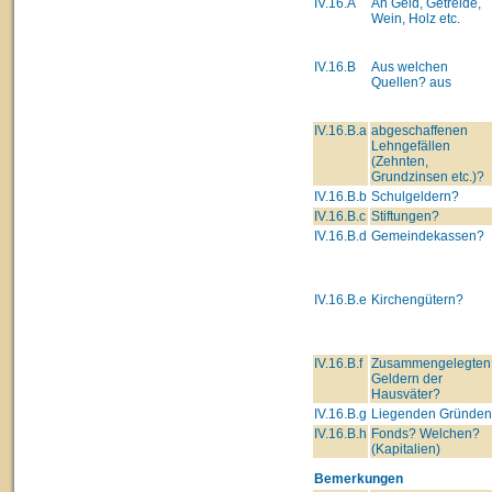
IV.16.A
An Geld, Getreide,
Wein, Holz etc.
IV.16.B
Aus welchen
Quellen? aus
IV.16.B.a
abgeschaffenen
Lehngefällen
(Zehnten,
Grundzinsen etc.)?
IV.16.B.b
Schulgeldern?
IV.16.B.c
Stiftungen?
IV.16.B.d
Gemeindekassen?
IV.16.B.e
Kirchengütern?
IV.16.B.f
Zusammengelegten
Geldern der
Hausväter?
IV.16.B.g
Liegenden Gründe
IV.16.B.h
Fonds? Welchen?
(Kapitalien)
Bemerkungen