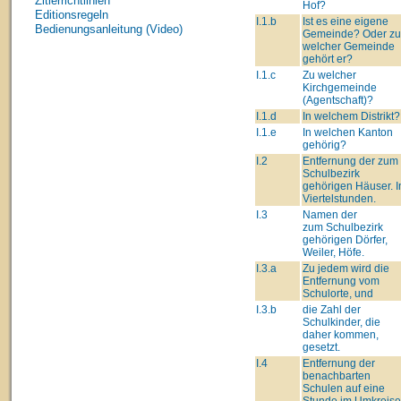
Zitierrichtlinien
Hof?
Editionsregeln
I.1.b
Ist es eine eigene
Bedienungsanleitung (Video)
Gemeinde? Oder zu
welcher Gemeinde
gehört er?
I.1.c
Zu welcher
Kirchgemeinde
(Agentschaft)?
I.1.d
In welchem Distrikt?
I.1.e
In welchen Kanton
gehörig?
I.2
Entfernung der zum
Schulbezirk
gehörigen Häuser. I
Viertelstunden.
I.3
Namen der
zum Schulbezirk
gehörigen Dörfer,
Weiler, Höfe.
I.3.a
Zu jedem wird die
Entfernung vom
Schulorte, und
I.3.b
die Zahl der
Schulkinder, die
daher kommen,
gesetzt.
I.4
Entfernung der
benachbarten
Schulen auf eine
Stunde im Umkreise