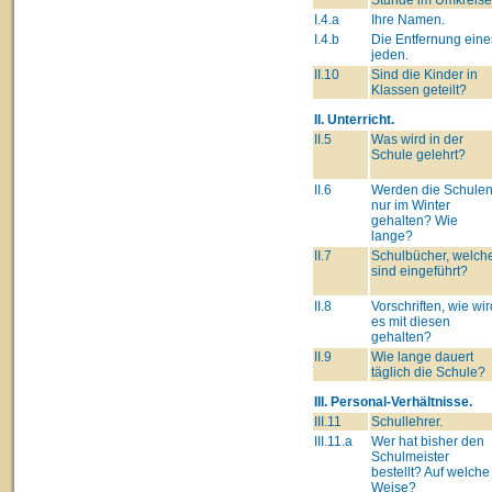
I.4.a
Ihre Namen.
I.4.b
Die Entfernung eine
jeden.
II.10
Sind die Kinder in
Klassen geteilt?
II. Unterricht.
II.5
Was wird in der
Schule gelehrt?
II.6
Werden die Schule
nur im Winter
gehalten? Wie
lange?
II.7
Schulbücher, welch
sind eingeführt?
II.8
Vorschriften, wie wir
es mit diesen
gehalten?
II.9
Wie lange dauert
täglich die Schule?
III. Personal-Verhältnisse.
III.11
Schullehrer.
III.11.a
Wer hat bisher den
Schulmeister
bestellt? Auf welche
Weise?