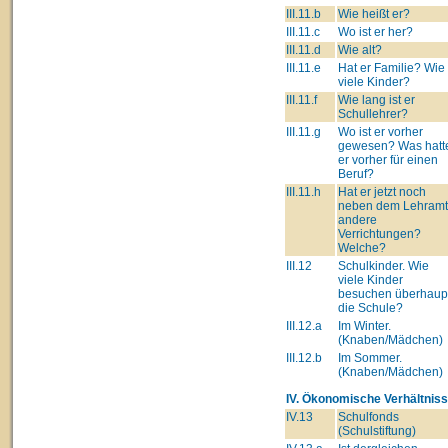
III.11.b
Wie heißt er?
III.11.c
Wo ist er her?
III.11.d
Wie alt?
III.11.e
Hat er Familie? Wie
viele Kinder?
III.11.f
Wie lang ist er
Schullehrer?
III.11.g
Wo ist er vorher
gewesen? Was hatt
er vorher für einen
Beruf?
III.11.h
Hat er jetzt noch
neben dem Lehram
andere
Verrichtungen?
Welche?
III.12
Schulkinder. Wie
viele Kinder
besuchen überhaup
die Schule?
III.12.a
Im Winter.
(Knaben/Mädchen)
III.12.b
Im Sommer.
(Knaben/Mädchen)
IV. Ökonomische Verhältniss
IV.13
Schulfonds
(Schulstiftung)