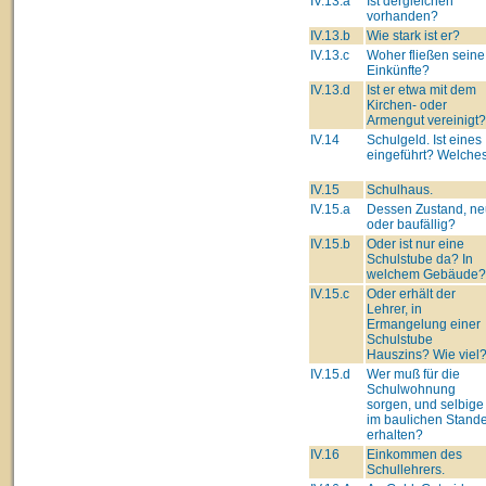
IV.13.a
Ist dergleichen
vorhanden?
IV.13.b
Wie stark ist er?
IV.13.c
Woher fließen seine
Einkünfte?
IV.13.d
Ist er etwa mit dem
Kirchen- oder
Armengut vereinigt?
IV.14
Schulgeld. Ist eines
eingeführt? Welche
IV.15
Schulhaus.
IV.15.a
Dessen Zustand, ne
oder baufällig?
IV.15.b
Oder ist nur eine
Schulstube da? In
welchem Gebäude?
IV.15.c
Oder erhält der
Lehrer, in
Ermangelung einer
Schulstube
Hauszins? Wie viel
IV.15.d
Wer muß für die
Schulwohnung
sorgen, und selbige
im baulichen Stand
erhalten?
IV.16
Einkommen des
Schullehrers.