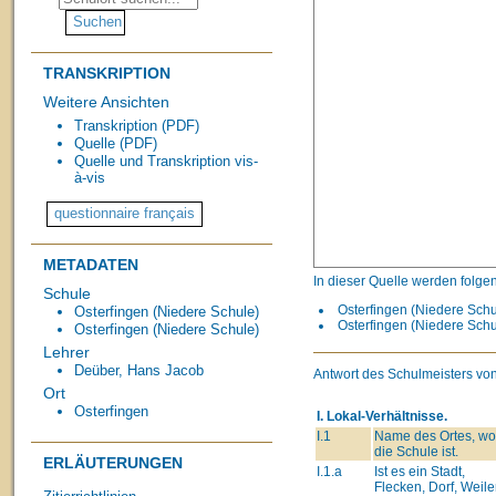
TRANSKRIPTION
Weitere Ansichten
Transkription (PDF)
Quelle (PDF)
Quelle und Transkription vis-
à-vis
METADATEN
In dieser Quelle werden folge
Schule
Osterfingen (Niedere Schul
Osterfingen (Niedere Schule)
Osterfingen (Niedere Schu
Osterfingen (Niedere Schule)
Lehrer
Deüber, Hans Jacob
Antwort des Schulmeisters von
Ort
Osterfingen
I. Lokal-Verhältnisse.
I.1
Name des Ortes, wo
die Schule ist.
ERLÄUTERUNGEN
I.1.a
Ist es ein Stadt,
Flecken, Dorf, Weiler